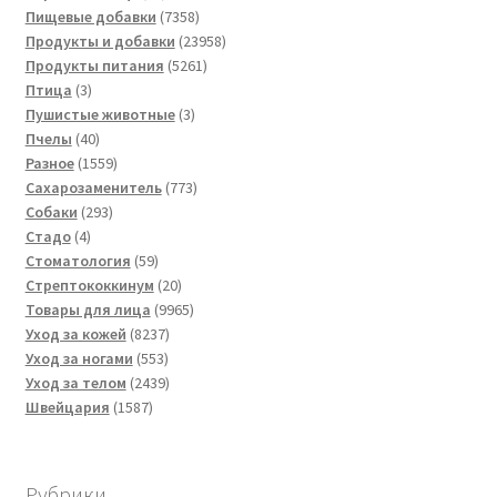
товаров
7358
Пищевые добавки
7358
товаров
23958
Продукты и добавки
23958
5261
товаров
Продукты питания
5261
3
товар
Птица
3
товара
3
Пушистые животные
3
40
товара
Пчелы
40
товаров
1559
Разное
1559
товаров
773
Сахарозаменитель
773
293
товара
Собаки
293
4
товара
Стадо
4
товара
59
Стоматология
59
товаров
20
Стрептококкинум
20
товаров
9965
Товары для лица
9965
8237
товаров
Уход за кожей
8237
553
товаров
Уход за ногами
553
товара
2439
Уход за телом
2439
1587
товаров
Швейцария
1587
товаров
Рубрики