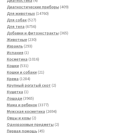
Диагностика
4
товара
409
Диагностические приборы
409
14760
товаров
Для животных
14760
527
товаров
Для собак
527
товаров
6756
Для тела
6756
товаров
365
Добавки и фитоэкстракты
365
230
товаров
Животные
230
293
товаров
Израиль
293
1
товара
Испания
1
товар
1016
Косметика
1016
531
товаров
Кошки
531
товар
21
Кошки и собаки
21
1284
товар
Крема
1284
товара
2
Крупный рогатый скот
2
1
товара
Кушетка
1
товар
3965
Лошади
3965
товаров
3377
Мама и ребенок
3377
товаров
2694
Мужская косметика
2694
2
товара
Овцы и козы
2
товара
2
Одноразовые предметы
2
45
товара
Первая помощь
45