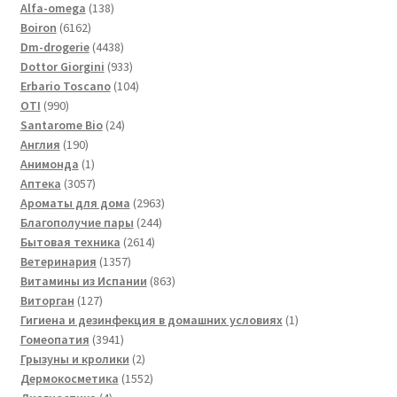
138
товаров
Alfa-omega
138
6162
товаров
Boiron
6162
товара
4438
Dm-drogerie
4438
товаров
933
Dottor Giorgini
933
товара
104
Erbario Toscano
104
990
товара
OTI
990
товаров
24
Santarome Bio
24
190
товара
Англия
190
товаров
1
Анимонда
1
товар
3057
Аптека
3057
товаров
2963
Ароматы для дома
2963
244
товара
Благополучие пары
244
2614
товара
Бытовая техника
2614
1357
товаров
Ветеринария
1357
товаров
863
Витамины из Испании
863
127
товара
Виторган
127
товаров
1
Гигиена и дезинфекция в домашних условиях
1
3941
товар
Гомеопатия
3941
товар
2
Грызуны и кролики
2
товара
1552
Дермокосметика
1552
4
товара