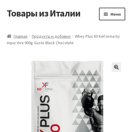
Товары из Италии
Перейти
Перейти
Меню
к
к
навигации
содержимому
Главная
Главная
Продукты и добавки
Whey Plus 80 KeForma by
Aqua Viva 900g Gusto Black Chocolate
Виды доставки
Контакты
Корзина
Магазин
Мой аккаунт
Оставить отзыв