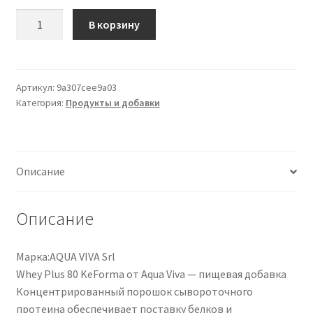
Количество
В корзину
товара
Whey
Plus
80
Артикул:
9a307cee9a03
Категория:
Продукты и добавки
KeForma
by
Aqua
Viva
Описание
900g
Gusto
Black
Описание
Chocolate
Марка:AQUA VIVA Srl
Whey Plus 80 KeForma от Aqua Viva — пищевая добавка
Концентрированный порошок сывороточного
протеина обеспечивает поставку белков и