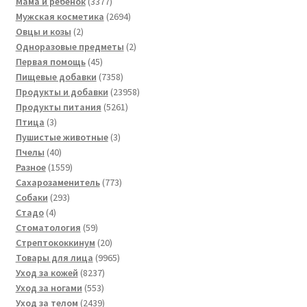
товаров
3377
Мама и ребенок
3377
товаров
2694
Мужская косметика
2694
2
товара
Овцы и козы
2
товара
2
Одноразовые предметы
2
45
товара
Первая помощь
45
товаров
7358
Пищевые добавки
7358
товаров
23958
Продукты и добавки
23958
5261
товаров
Продукты питания
5261
3
товар
Птица
3
товара
3
Пушистые животные
3
40
товара
Пчелы
40
товаров
1559
Разное
1559
товаров
773
Сахарозаменитель
773
293
товара
Собаки
293
4
товара
Стадо
4
товара
59
Стоматология
59
товаров
20
Стрептококкинум
20
товаров
9965
Товары для лица
9965
8237
товаров
Уход за кожей
8237
553
товаров
Уход за ногами
553
товара
2439
Уход за телом
2439