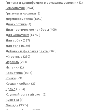
товаров
1
Гигиена и дезинфекция в домашних условиях
1
3941
товар
Гомеопатия
3941
товар
2
Грызуны и кролики
2
товара
1552
Дермокосметика
1552
4
товара
Диагностика
4
товара
409
Диагностические приборы
409
14760
товаров
Для животных
14760
527
товаров
Для собак
527
товаров
6756
Для тела
6756
товаров
365
Добавки и фитоэкстракты
365
230
товаров
Животные
230
293
товаров
Израиль
293
1
товара
Испания
1
товар
1016
Косметика
1016
531
товаров
Кошки
531
товар
21
Кошки и собаки
21
1284
товар
Крема
1284
товара
2
Крупный рогатый скот
2
1
товара
Кушетка
1
товар
3965
Лошади
3965