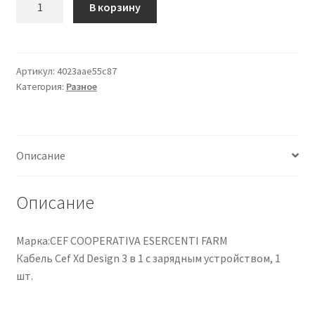
В корзину
товара
Xd
Design
Cavo
Артикул:
4023aae55c87
Категория:
Разное
3
In
1
Cef
Описание
1
Pezzo
Описание
Марка:CEF COOPERATIVA ESERCENTI FARM
Кабель Cef Xd Design 3 в 1 с зарядным устройством, 1
шт.