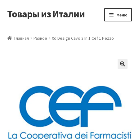
Товары из Италии
Перейти
Перейти
Меню
к
к
навигации
содержимому
Главная
Главная
Разное
Xd Design Cavo 3 In 1 Cef 1 Pezzo
Виды доставки
Контакты
Корзина
Магазин
Мой аккаунт
Оставить отзыв