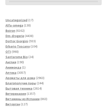
17
Uncategorized
17
138
товаров
Alfa-omega
138
6162
товаров
Boiron
6162
товара
4438
Dm-drogerie
4438
товаров
933
Dottor Giorgini
933
товара
104
Erbario Toscano
104
990
товара
OTI
990
товаров
24
Santarome Bio
24
190
товара
Англия
190
товаров
1
Анимонда
1
товар
3057
Аптека
3057
товаров
2963
Ароматы для дома
2963
244
товара
Благополучие пары
244
2614
товара
Бытовая техника
2614
1357
товаров
Ветеринария
1357
товаров
863
Витамины из Испании
863
127
товара
Виторган
127