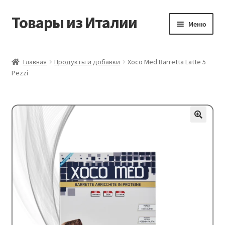
Товары из Италии
Перейти
Перейти
Меню
к
к
навигации
содержимому
Главная
Главная
Продукты и добавки
Xoco Med Barretta Latte 5
Pezzi
Виды доставки
Контакты
Корзина
Магазин
Мой аккаунт
Оставить отзыв