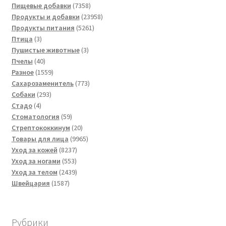
товаров
7358
Пищевые добавки
7358
товаров
23958
Продукты и добавки
23958
5261
товаров
Продукты питания
5261
3
товар
Птица
3
товара
3
Пушистые животные
3
40
товара
Пчелы
40
товаров
1559
Разное
1559
товаров
773
Сахарозаменитель
773
293
товара
Собаки
293
4
товара
Стадо
4
товара
59
Стоматология
59
товаров
20
Стрептококкинум
20
товаров
9965
Товары для лица
9965
8237
товаров
Уход за кожей
8237
553
товаров
Уход за ногами
553
товара
2439
Уход за телом
2439
1587
товаров
Швейцария
1587
товаров
Рубрики