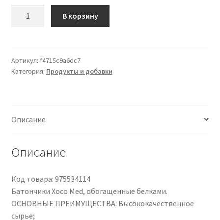
Количество
В корзину
товара
Xoco
Med
Barretta
Артикул:
f4715c9a6dc7
Категория:
Продукты и добавки
Latte
5
Pezzi
Описание
Описание
Код товара: 975534114
Батончики Xoco Med, обогащенные белками.
ОСНОВНЫЕ ПРЕИМУЩЕСТВА: Высококачественное
сырье;