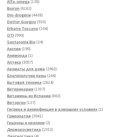
138
товаров
Alfa-omega
138
6162
товаров
Boiron
6162
товара
4438
Dm-drogerie
4438
товаров
933
Dottor Giorgini
933
товара
104
Erbario Toscano
104
990
товара
OTI
990
товаров
24
Santarome Bio
24
190
товара
Англия
190
товаров
1
Анимонда
1
товар
3057
Аптека
3057
товаров
2963
Ароматы для дома
2963
244
товара
Благополучие пары
244
2614
товара
Бытовая техника
2614
1357
товаров
Ветеринария
1357
товаров
863
Витамины из Испании
863
127
товара
Виторган
127
товаров
1
Гигиена и дезинфекция в домашних условиях
1
3941
товар
Гомеопатия
3941
товар
2
Грызуны и кролики
2
товара
1552
Дермокосметика
1552
4
товара
Диагностика
4