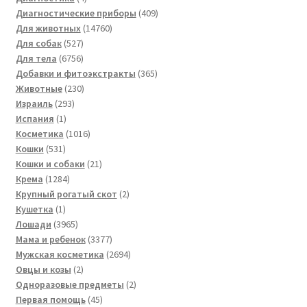
товара
409
Диагностические приборы
409
14760
товаров
Для животных
14760
527
товаров
Для собак
527
товаров
6756
Для тела
6756
товаров
365
Добавки и фитоэкстракты
365
230
товаров
Животные
230
293
товаров
Израиль
293
1
товара
Испания
1
товар
1016
Косметика
1016
531
товаров
Кошки
531
товар
21
Кошки и собаки
21
1284
товар
Крема
1284
товара
2
Крупный рогатый скот
2
1
товара
Кушетка
1
товар
3965
Лошади
3965
товаров
3377
Мама и ребенок
3377
товаров
2694
Мужская косметика
2694
2
товара
Овцы и козы
2
товара
2
Одноразовые предметы
2
45
товара
Первая помощь
45