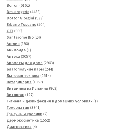
6162
товаров
Boiron
6162
товара
4438
Dm-drogerie
4438
товаров
933
Dottor Giorgini
933
товара
104
Erbario Toscano
104
990
товара
OTI
990
товаров
24
Santarome Bio
24
190
товара
Англия
190
товаров
1
Анимонда
1
товар
3057
Аптека
3057
товаров
2963
Ароматы для дома
2963
244
товара
Благополучие пары
244
2614
товара
Бытовая техника
2614
1357
товаров
Ветеринария
1357
товаров
863
Витамины из Испании
863
127
товара
Виторган
127
товаров
1
Гигиена и дезинфекция в домашних условиях
1
3941
товар
Гомеопатия
3941
товар
2
Грызуны и кролики
2
товара
1552
Дермокосметика
1552
4
товара
Диагностика
4