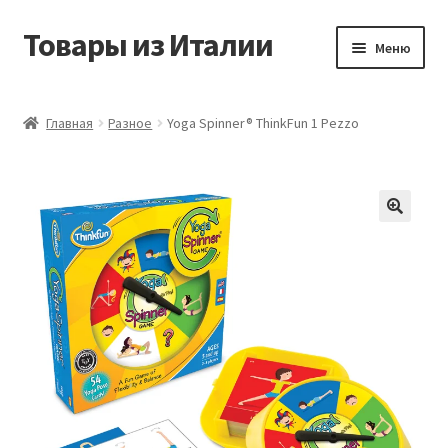
Товары из Италии
Перейти
Перейти
Меню
к
к
навигации
содержимому
Главная
Главная
Разное
Yoga Spinner® ThinkFun 1 Pezzo
Виды доставки
Контакты
Корзина
Магазин
Мой аккаунт
Оставить отзыв