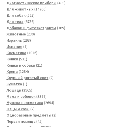
товара
409
Диагностические приборы
409
14760
товаров
Для животных
14760
527
товаров
Для собак
527
товаров
6756
Для тела
6756
товаров
365
Добавки и фитоэкстракты
365
230
товаров
Животные
230
293
товаров
Израиль
293
1
товара
Испания
1
товар
1016
Косметика
1016
531
товаров
Кошки
531
товар
21
Кошки и собаки
21
1284
товар
Крема
1284
товара
2
Крупный рогатый скот
2
1
товара
Кушетка
1
товар
3965
Лошади
3965
товаров
3377
Мама и ребенок
3377
товаров
2694
Мужская косметика
2694
2
товара
Овцы и козы
2
товара
2
Одноразовые предметы
2
45
товара
Первая помощь
45