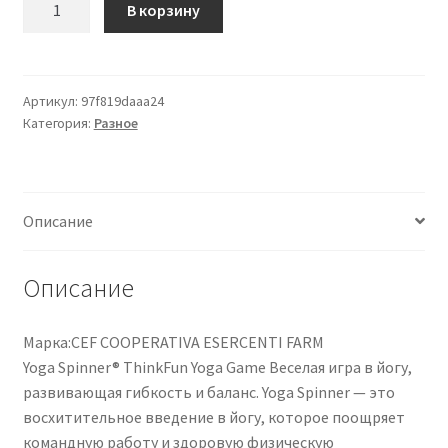
В корзину
товара
Yoga
Spinner®
ThinkFun
Артикул:
97f819daaa24
Категория:
Разное
1
Pezzo
Описание
Описание
Марка:CEF COOPERATIVA ESERCENTI FARM
Yoga Spinner® ThinkFun Yoga Game Веселая игра в йогу,
развивающая гибкость и баланс. Yoga Spinner — это
восхитительное введение в йогу, которое поощряет
командную работу и здоровую физическую