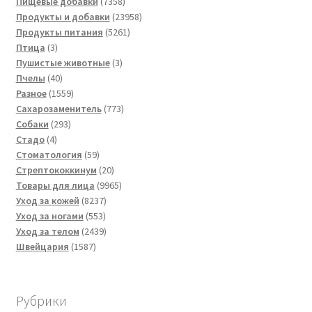
товаров
7358
Пищевые добавки
7358
товаров
23958
Продукты и добавки
23958
5261
товаров
Продукты питания
5261
3
товар
Птица
3
товара
3
Пушистые животные
3
40
товара
Пчелы
40
товаров
1559
Разное
1559
товаров
773
Сахарозаменитель
773
293
товара
Собаки
293
4
товара
Стадо
4
товара
59
Стоматология
59
товаров
20
Стрептококкинум
20
товаров
9965
Товары для лица
9965
8237
товаров
Уход за кожей
8237
553
товаров
Уход за ногами
553
товара
2439
Уход за телом
2439
1587
товаров
Швейцария
1587
товаров
Рубрики