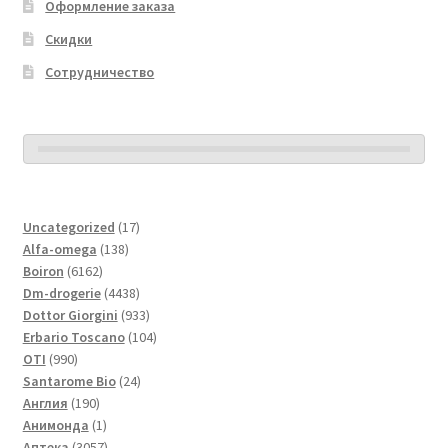
Оформление заказа
Скидки
Сотрудничество
17
Uncategorized
17
138
товаров
Alfa-omega
138
6162
товаров
Boiron
6162
товара
4438
Dm-drogerie
4438
товаров
933
Dottor Giorgini
933
товара
104
Erbario Toscano
104
990
товара
OTI
990
товаров
24
Santarome Bio
24
190
товара
Англия
190
товаров
1
Анимонда
1
товар
3057
Аптека
3057