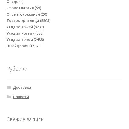
4
товара
Стадо
4
товара
59
Стоматология
59
товаров
20
Стрептококкинум
20
товаров
9965
Товары для лица
9965
8237
товаров
Уход за кожей
8237
553
товаров
Уход за ногами
553
товара
2439
Уход за телом
2439
1587
товаров
Швейцария
1587
товаров
Рубрики
Доставка
Новости
Свежие записи