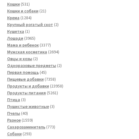
531
товаров
Кошки
531
товар
21
Кошки и собаки
21
1284
товар
Крема
1284
товара
2
Крупный рогатый скот
2
1
товара
Кушетка
1
товар
3965
Лошади
3965
товаров
3377
Мама и ребенок
3377
товаров
2694
Мужская косметика
2694
2
товара
Овцы и козы
2
товара
2
Одноразовые предметы
2
45
товара
Первая помощь
45
товаров
7358
Пищевые добавки
7358
товаров
23958
Продукты и добавки
23958
5261
товаров
Продукты питания
5261
3
товар
Птица
3
товара
3
Пушистые животные
3
40
товара
Пчелы
40
товаров
1559
Разное
1559
товаров
773
Сахарозаменитель
773
293
товара
Собаки
293