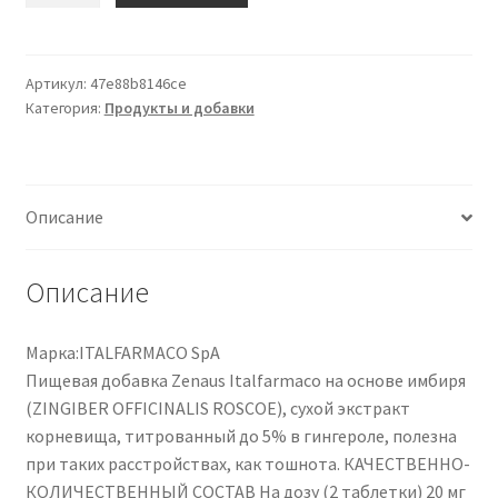
Zenaus
Italfarmaco
20
Артикул:
47e88b8146ce
Категория:
Продукты и добавки
Compresse
Masticabili
Описание
Описание
Марка:ITALFARMACO SpA
Пищевая добавка Zenaus Italfarmaco на основе имбиря
(ZINGIBER OFFICINALIS ROSCOE), сухой экстракт
корневища, титрованный до 5% в гингероле, полезна
при таких расстройствах, как тошнота. КАЧЕСТВЕННО-
КОЛИЧЕСТВЕННЫЙ СОСТАВ На дозу (2 таблетки) 20 мг