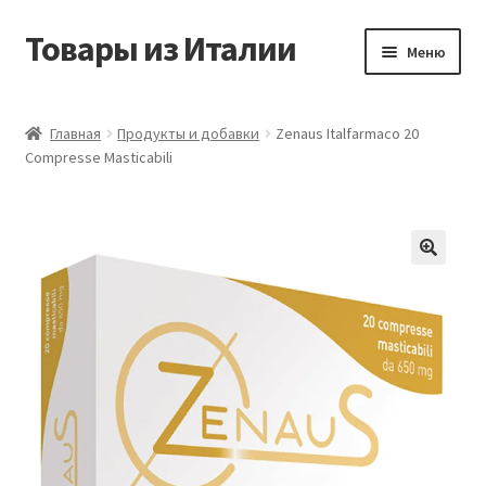
Товары из Италии
Перейти
Перейти
Меню
к
к
навигации
содержимому
Главная
Главная
Продукты и добавки
Zenaus Italfarmaco 20
Compresse Masticabili
Виды доставки
Контакты
Корзина
Магазин
Мой аккаунт
Оставить отзыв