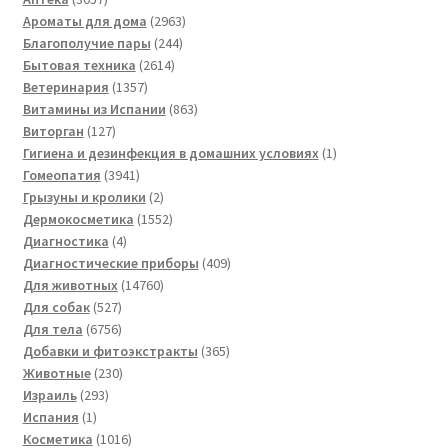
товаров
2963
Ароматы для дома
2963
244
товара
Благополучие пары
244
2614
товара
Бытовая техника
2614
1357
товаров
Ветеринария
1357
товаров
863
Витамины из Испании
863
127
товара
Виторган
127
товаров
1
Гигиена и дезинфекция в домашних условиях
1
3941
товар
Гомеопатия
3941
товар
2
Грызуны и кролики
2
товара
1552
Дермокосметика
1552
4
товара
Диагностика
4
товара
409
Диагностические приборы
409
14760
товаров
Для животных
14760
527
товаров
Для собак
527
товаров
6756
Для тела
6756
товаров
365
Добавки и фитоэкстракты
365
230
товаров
Животные
230
293
товаров
Израиль
293
1
товара
Испания
1
товар
1016
Косметика
1016