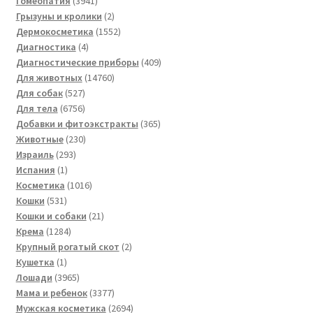
Гомеопатия
3941
товар
2
Грызуны и кролики
2
товара
1552
Дермокосметика
1552
4
товара
Диагностика
4
товара
409
Диагностические приборы
409
14760
товаров
Для животных
14760
527
товаров
Для собак
527
товаров
6756
Для тела
6756
товаров
365
Добавки и фитоэкстракты
365
230
товаров
Животные
230
293
товаров
Израиль
293
1
товара
Испания
1
товар
1016
Косметика
1016
531
товаров
Кошки
531
товар
21
Кошки и собаки
21
1284
товар
Крема
1284
товара
2
Крупный рогатый скот
2
1
товара
Кушетка
1
товар
3965
Лошади
3965
товаров
3377
Мама и ребенок
3377
товаров
2694
Мужская косметика
2694