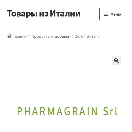
Товары из Италии
Перейти
Перейти
Меню
к
к
навигации
содержимому
Главная
Главная
Продукты и добавки
Zeromet 30ml
Виды доставки
Контакты
Корзина
Магазин
Мой аккаунт
Оставить отзыв