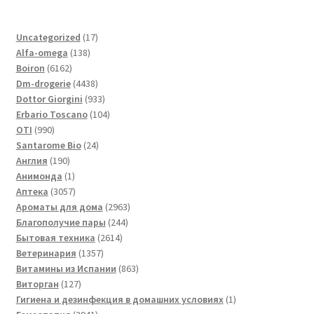
17
Uncategorized
17
138
товаров
Alfa-omega
138
6162
товаров
Boiron
6162
товара
4438
Dm-drogerie
4438
товаров
933
Dottor Giorgini
933
товара
104
Erbario Toscano
104
990
товара
OTI
990
товаров
24
Santarome Bio
24
190
товара
Англия
190
товаров
1
Анимонда
1
товар
3057
Аптека
3057
товаров
2963
Ароматы для дома
2963
244
товара
Благополучие пары
244
2614
товара
Бытовая техника
2614
1357
товаров
Ветеринария
1357
товаров
863
Витамины из Испании
863
127
товара
Виторган
127
товаров
1
Гигиена и дезинфекция в домашних условиях
1
3941
товар