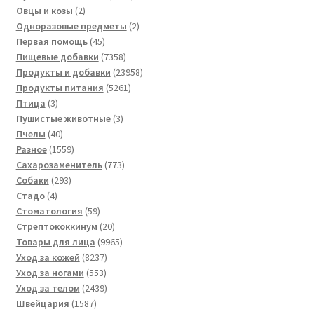
2
товара
Овцы и козы
2
товара
2
Одноразовые предметы
2
45
товара
Первая помощь
45
товаров
7358
Пищевые добавки
7358
товаров
23958
Продукты и добавки
23958
5261
товаров
Продукты питания
5261
3
товар
Птица
3
товара
3
Пушистые животные
3
40
товара
Пчелы
40
товаров
1559
Разное
1559
товаров
773
Сахарозаменитель
773
293
товара
Собаки
293
4
товара
Стадо
4
товара
59
Стоматология
59
товаров
20
Стрептококкинум
20
товаров
9965
Товары для лица
9965
8237
товаров
Уход за кожей
8237
553
товаров
Уход за ногами
553
товара
2439
Уход за телом
2439
1587
товаров
Швейцария
1587