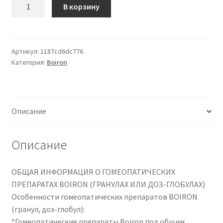
Количество
В корзину
товара
ZINCUM
PHOSPHORICUM
DOSE
Артикул:
1187cd6dc776
Категория:
Boiron
9CH
Описание
Описание
ОБЩАЯ ИНФОРМАЦИЯ О ГОМЕОПАТИЧЕСКИХ
ПРЕПАРАТАХ BOIRON (ГРАНУЛАХ ИЛИ ДОЗ-ГЛОБУЛАХ)
Особенности гомеопатических препаратов BOIRON
(гранул, доз-глобул):
*Гомеопатические препараты Boiron под общим