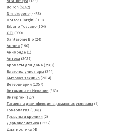
138
товаров
Alfa-omega
138
6162
товаров
Boiron
6162
товара
4438
Dm-drogerie
4438
товаров
933
Dottor Giorgini
933
товара
104
Erbario Toscano
104
990
товара
OTI
990
товаров
24
Santarome Bio
24
190
товара
Англия
190
товаров
1
Анимонда
1
товар
3057
Аптека
3057
товаров
2963
Ароматы для дома
2963
244
товара
Благополучие пары
244
2614
товара
Бытовая техника
2614
1357
товаров
Ветеринария
1357
товаров
863
Витамины из Испании
863
127
товара
Виторган
127
товаров
1
Гигиена и дезинфекция в домашних условиях
1
3941
товар
Гомеопатия
3941
товар
2
Грызуны и кролики
2
товара
1552
Дермокосметика
1552
4
товара
Диагностика
4