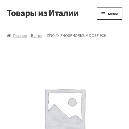
Товары из Италии
Перейти
Перейти
Меню
к
к
навигации
содержимому
Главная
Главная
Boiron
ZINCUM PHOSPHORICUM DOSE 9CH
Виды доставки
Контакты
Корзина
Магазин
Мой аккаунт
Оставить отзыв