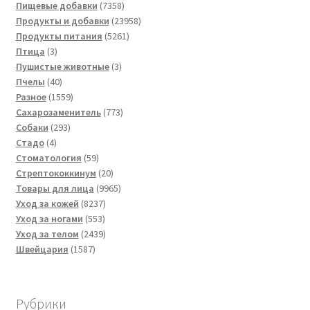
товаров
7358
Пищевые добавки
7358
товаров
23958
Продукты и добавки
23958
5261
товаров
Продукты питания
5261
3
товар
Птица
3
товара
3
Пушистые животные
3
40
товара
Пчелы
40
товаров
1559
Разное
1559
товаров
773
Сахарозаменитель
773
293
товара
Собаки
293
4
товара
Стадо
4
товара
59
Стоматология
59
товаров
20
Стрептококкинум
20
товаров
9965
Товары для лица
9965
8237
товаров
Уход за кожей
8237
553
товаров
Уход за ногами
553
товара
2439
Уход за телом
2439
1587
товаров
Швейцария
1587
товаров
Рубрики