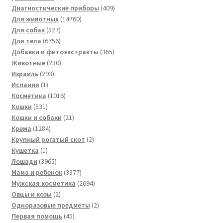
товара
409
Диагностические приборы
409
14760
товаров
Для животных
14760
527
товаров
Для собак
527
товаров
6756
Для тела
6756
товаров
365
Добавки и фитоэкстракты
365
230
товаров
Животные
230
293
товаров
Израиль
293
1
товара
Испания
1
товар
1016
Косметика
1016
531
товаров
Кошки
531
товар
21
Кошки и собаки
21
1284
товар
Крема
1284
товара
2
Крупный рогатый скот
2
1
товара
Кушетка
1
товар
3965
Лошади
3965
товаров
3377
Мама и ребенок
3377
товаров
2694
Мужская косметика
2694
2
товара
Овцы и козы
2
товара
2
Одноразовые предметы
2
45
товара
Первая помощь
45