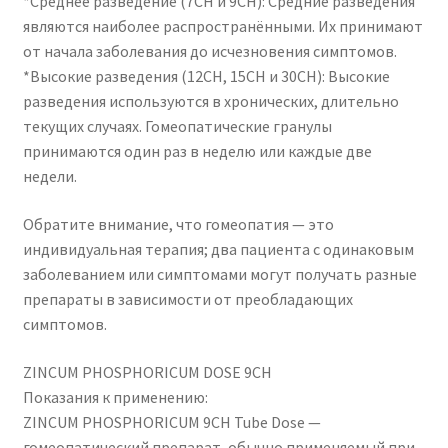
*Среднее разведение (7CH и 9CH): Средние разведения
являются наиболее распространёнными. Их принимают
от начала заболевания до исчезновения симптомов.
*Высокие разведения (12CH, 15CH и 30CH): Высокие
разведения используются в хронических, длительно
текущих случаях. Гомеопатические гранулы
принимаются один раз в неделю или каждые две
недели.
Обратите внимание, что гомеопатия — это
индивидуальная терапия; два пациента с одинаковым
заболеванием или симптомами могут получать разные
препараты в зависимости от преобладающих
симптомов.
ZINCUM PHOSPHORICUM DOSE 9CH
Показания к применению:
ZINCUM PHOSPHORICUM 9CH Tube Dose —
гомеопатический препарат, обычно применяемый при