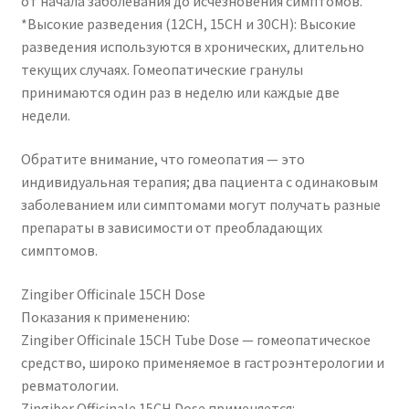
от начала заболевания до исчезновения симптомов.
*Высокие разведения (12CH, 15CH и 30CH): Высокие
разведения используются в хронических, длительно
текущих случаях. Гомеопатические гранулы
принимаются один раз в неделю или каждые две
недели.
Обратите внимание, что гомеопатия — это
индивидуальная терапия; два пациента с одинаковым
заболеванием или симптомами могут получать разные
препараты в зависимости от преобладающих
симптомов.
Zingiber Officinale 15CH Dose
Показания к применению:
Zingiber Officinale 15CH Tube Dose — гомеопатическое
средство, широко применяемое в гастроэнтерологии и
ревматологии.
Zingiber Officinale 15CH Dose применяется: