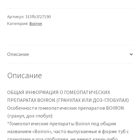
ZINGIBER
OFFICINALE
DOSE
Артикул:
315fb2f27190
Категория:
Boiron
15CH
Описание
Описание
ОБЩАЯ ИНФОРМАЦИЯ О ГОМЕОПАТИЧЕСКИХ
ПРЕПАРАТАХ BOIRON (ГРАНУЛАХ ИЛИ ДОЗ-ГЛОБУЛАХ)
Особенности гомеопатических препаратов BOIRON
(гранул, доз-глобул):
*Гомеопатические препараты Boiron под общим
названием «Boiron», часто выпускаемые в форме туб с
гранулами и доз-глобулами, не имеют каких-либо