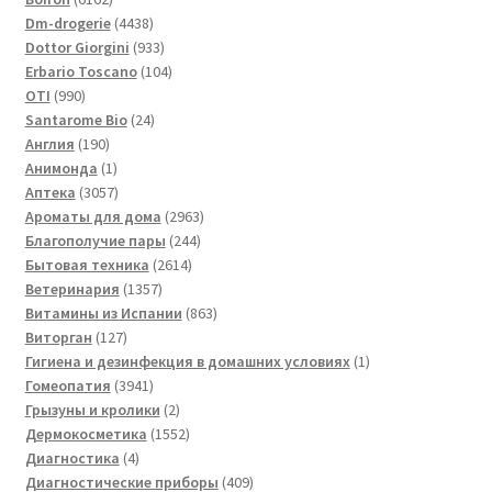
товара
4438
Dm-drogerie
4438
товаров
933
Dottor Giorgini
933
товара
104
Erbario Toscano
104
990
товара
OTI
990
товаров
24
Santarome Bio
24
190
товара
Англия
190
товаров
1
Анимонда
1
товар
3057
Аптека
3057
товаров
2963
Ароматы для дома
2963
244
товара
Благополучие пары
244
2614
товара
Бытовая техника
2614
1357
товаров
Ветеринария
1357
товаров
863
Витамины из Испании
863
127
товара
Виторган
127
товаров
1
Гигиена и дезинфекция в домашних условиях
1
3941
товар
Гомеопатия
3941
товар
2
Грызуны и кролики
2
товара
1552
Дермокосметика
1552
4
товара
Диагностика
4
товара
409
Диагностические приборы
409