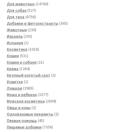
14760
товаров
Для животных
14760
527
товаров
Для собак
527
товаров
6756
Для тела
6756
товаров
365
Добавки и фитоэкстракты
365
230
товаров
Животные
230
293
товаров
Израиль
293
1
товара
Испания
1
товар
1016
Косметика
1016
531
товаров
Кошки
531
товар
21
Кошки и собаки
21
1284
товар
Крема
1284
товара
2
Крупный рогатый скот
2
1
товара
Кушетка
1
товар
3965
Лошади
3965
товаров
3377
Мама и ребенок
3377
товаров
2694
Мужская косметика
2694
2
товара
Овцы и козы
2
товара
2
Одноразовые предметы
2
45
товара
Первая помощь
45
товаров
7358
Пищевые добавки
7358