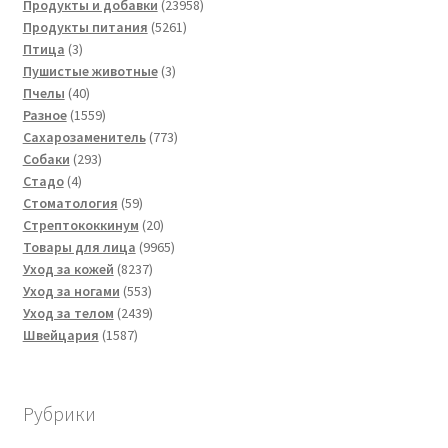
товаров
23958
Продукты и добавки
23958
5261
товаров
Продукты питания
5261
3
товар
Птица
3
товара
3
Пушистые животные
3
40
товара
Пчелы
40
товаров
1559
Разное
1559
товаров
773
Сахарозаменитель
773
293
товара
Собаки
293
4
товара
Стадо
4
товара
59
Стоматология
59
товаров
20
Стрептококкинум
20
товаров
9965
Товары для лица
9965
8237
товаров
Уход за кожей
8237
553
товаров
Уход за ногами
553
товара
2439
Уход за телом
2439
1587
товаров
Швейцария
1587
товаров
Рубрики