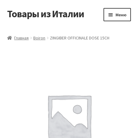
Товары из Италии
Перейти
Перейти
Меню
к
к
навигации
содержимому
Главная
Главная
Boiron
ZINGIBER OFFICINALE DOSE 15CH
Виды доставки
Контакты
Корзина
Магазин
Мой аккаунт
Оставить отзыв