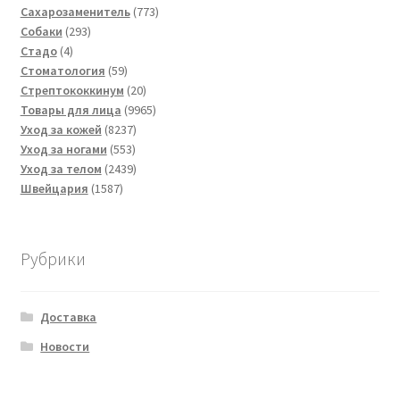
товаров
773
Сахарозаменитель
773
293
товара
Собаки
293
4
товара
Стадо
4
товара
59
Стоматология
59
товаров
20
Стрептококкинум
20
товаров
9965
Товары для лица
9965
8237
товаров
Уход за кожей
8237
553
товаров
Уход за ногами
553
товара
2439
Уход за телом
2439
1587
товаров
Швейцария
1587
товаров
Рубрики
Доставка
Новости