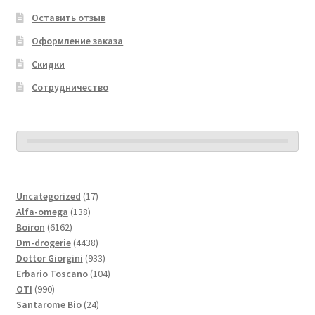
Оставить отзыв
Оформление заказа
Скидки
Сотрудничество
17
Uncategorized
17
138
товаров
Alfa-omega
138
6162
товаров
Boiron
6162
товара
4438
Dm-drogerie
4438
товаров
933
Dottor Giorgini
933
товара
104
Erbario Toscano
104
990
товара
OTI
990
товаров
24
Santarome Bio
24