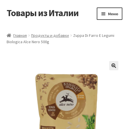
Товары из Италии
Перейти
Перейти
Меню
к
к
навигации
содержимому
Главная
Главная
Продукты и добавки
Zuppa Di Farro E Legumi
Biologica Alce Nero 500g
Виды доставки
Контакты
Корзина
Магазин
Мой аккаунт
Оставить отзыв