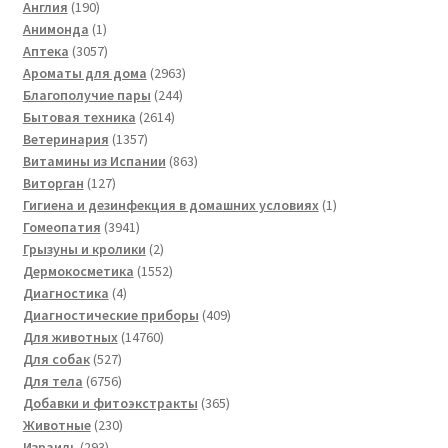
190
товара
Англия
190
товаров
1
Анимонда
1
товар
3057
Аптека
3057
товаров
2963
Ароматы для дома
2963
244
товара
Благополучие пары
244
2614
товара
Бытовая техника
2614
1357
товаров
Ветеринария
1357
товаров
863
Витамины из Испании
863
127
товара
Виторган
127
товаров
1
Гигиена и дезинфекция в домашних условиях
1
3941
товар
Гомеопатия
3941
товар
2
Грызуны и кролики
2
товара
1552
Дермокосметика
1552
4
товара
Диагностика
4
товара
409
Диагностические приборы
409
14760
товаров
Для животных
14760
527
товаров
Для собак
527
товаров
6756
Для тела
6756
товаров
365
Добавки и фитоэкстракты
365
230
товаров
Животные
230
293
товаров
Израиль
293