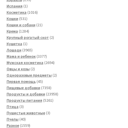
1
товара
Испания
1
товар
1016
Косметика
1016
531
товаров
Кошки
531
товар
21
Кошки и собаки
21
1284
товар
Крема
1284
товара
2
Крупный рогатый скот
2
1
товара
Кушетка
1
товар
3965
Лошади
3965
товаров
3377
Мама и ребенок
3377
товаров
2694
Мужская косметика
2694
2
товара
Овцы и козы
2
товара
2
Одноразовые предметы
2
45
товара
Первая помощь
45
товаров
7358
Пищевые добавки
7358
товаров
23958
Продукты и добавки
23958
5261
товаров
Продукты питания
5261
3
товар
Птица
3
товара
3
Пушистые животные
3
40
товара
Пчелы
40
товаров
1559
Разное
1559