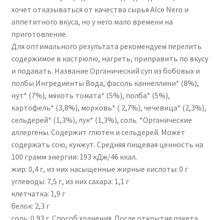
хочет отказываться от качества сырья Alce Nero и
аппетитного вкуса, но у него мало времени на
приготовление.
Для оптимального результата рекомендуем перелить
содержимое в кастрюлю, нагреть, приправить по вкусу
и подавать. Название Органический суп из бобовых и
полбы Ингредиенты Вода, фасоль каннеллини* (8%),
нут* (7%), мякоть томата* (5%), полба* (5%),
картофель* (3,8%), морковь* ( 2,7%), чечевица* (2,3%),
сельдерей* (1,3%), лук* (1,3%), соль. *Органические
аллергены. Содержит глютен и сельдерей. Может
содержать сою, кунжут. Средняя пищевая ценность на
100 грамм энергии: 193 кДж/46 ккал.
жир: 0,4 г, из них насыщенные жирные кислоты: 0 г
углеводы: 7,5 г, из них сахара: 1,1 г
клетчатка: 1,9 г
белок: 2,3 г
соль: 0,93 г. Способ хранения. После открытия пакета