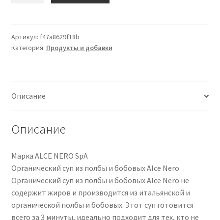
Zuppa
Di
Farro
Артикул:
f47a8629f18b
Категория:
Продукты и добавки
E
Legumi
Biologica
Alce
Описание
Nero
500g
Описание
Марка:ALCE NERO SpA
Органический суп из полбы и бобовых Alce Nero
Органический суп из полбы и бобовых Alce Nero не
содержит жиров и производится из итальянской и
органической полбы и бобовых. Этот суп готовится
всего за 3 минуты, идеально подходит для тех, кто не