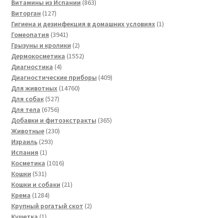
товаров
863
Витамины из Испании
863
127
товара
Виторган
127
товаров
1
Гигиена и дезинфекция в домашних условиях
1
3941
товар
Гомеопатия
3941
товар
2
Грызуны и кролики
2
товара
1552
Дермокосметика
1552
4
товара
Диагностика
4
товара
409
Диагностические приборы
409
14760
товаров
Для животных
14760
527
товаров
Для собак
527
товаров
6756
Для тела
6756
товаров
365
Добавки и фитоэкстракты
365
230
товаров
Животные
230
293
товаров
Израиль
293
1
товара
Испания
1
товар
1016
Косметика
1016
531
товаров
Кошки
531
товар
21
Кошки и собаки
21
1284
товар
Крема
1284
товара
2
Крупный рогатый скот
2
1
товара
Кушетка
1