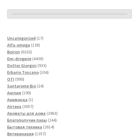
17
Uncategorized
17
138
товаров
Alfa-omega
138
6162
товаров
Boiron
6162
товара
4438
Dm-drogerie
4438
товаров
933
Dottor Giorgini
933
товара
104
Erbario Toscano
104
990
товара
OTI
990
товаров
24
Santarome Bio
24
190
товара
Англия
190
товаров
1
Анимонда
1
товар
3057
Аптека
3057
товаров
2963
Ароматы для дома
2963
244
товара
Благополучие пары
244
2614
товара
Бытовая техника
2614
1357
товаров
Ветеринария
1357