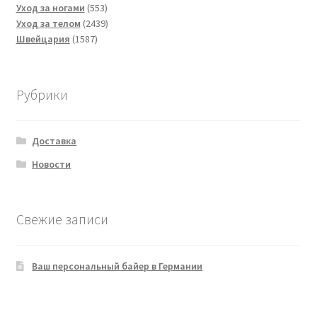
553
товаров
Уход за ногами
553
товара
2439
Уход за телом
2439
1587
товаров
Швейцария
1587
товаров
Рубрики
Доставка
Новости
Свежие записи
Ваш персональный байер в Германии