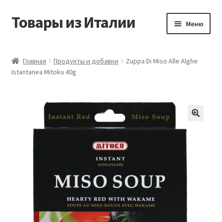
Товары из Италии
Перейти
Перейти
Меню
к
к
навигации
содержимому
Главная
Главная
Продукты и добавки
Zuppa Di Miso Alle Alghe
Istantanea Mitoku 40g
Виды доставки
Контакты
Корзина
Магазин
Мой аккаунт
Оставить отзыв