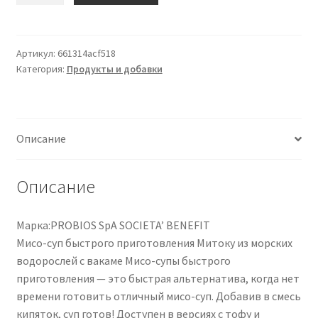
Zuppa
Di
Miso
Артикул:
661314acf518
Категория:
Продукты и добавки
Alle
Alghe
Istantanea
Mitoku
Описание
40g
Описание
Марка:PROBIOS SpA SOCIETA’ BENEFIT
Мисо-суп быстрого приготовления Митоку из морских
водорослей с вакаме Мисо-супы быстрого
приготовления — это быстрая альтернатива, когда нет
времени готовить отличный мисо-суп. Добавив в смесь
кипяток, суп готов! Доступен в версиях с тофу и