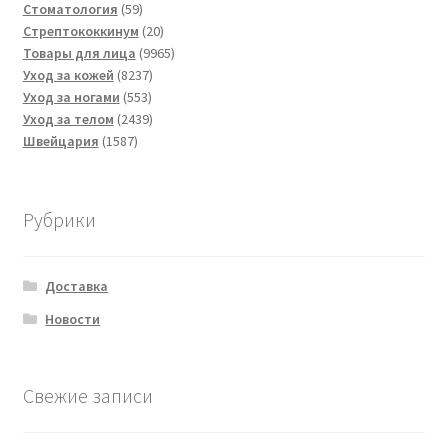
товара
59
Стоматология
59
товаров
20
Стрептококкинум
20
товаров
9965
Товары для лица
9965
8237
товаров
Уход за кожей
8237
553
товаров
Уход за ногами
553
товара
2439
Уход за телом
2439
1587
товаров
Швейцария
1587
товаров
Рубрики
Доставка
Новости
Свежие записи