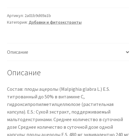
Артикул:
2a01b9d69a1b
Категория:
Добавки и фитоэкстракты
Описание
Описание
Состав: плоды ацеролы (Malpighia glabra L.) E.S.
титрованный до 50% в витамине С,
гидроксипропилметилцеллюлозе (растительная
капсула). E.S.: Сухой экстракт, поддерживаемый
мальтодекстринами. Среднее количество в суточной
дозе Среднее количество в суточной дозе одной
капсулы: плоды ацеролы E.S. 480 мг эквивалентно 240 мг