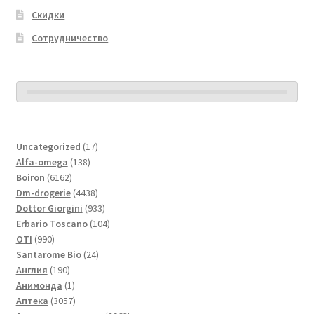
Скидки
Сотрудничество
17
Uncategorized
17
138
товаров
Alfa-omega
138
6162
товаров
Boiron
6162
товара
4438
Dm-drogerie
4438
товаров
933
Dottor Giorgini
933
товара
104
Erbario Toscano
104
990
товара
OTI
990
товаров
24
Santarome Bio
24
190
товара
Англия
190
товаров
1
Анимонда
1
товар
3057
Аптека
3057