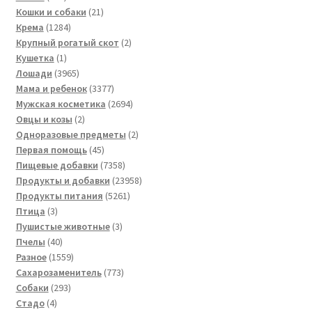
товар
21
Кошки и собаки
21
1284
товар
Крема
1284
товара
2
Крупный рогатый скот
2
1
товара
Кушетка
1
товар
3965
Лошади
3965
товаров
3377
Мама и ребенок
3377
товаров
2694
Мужская косметика
2694
2
товара
Овцы и козы
2
товара
2
Одноразовые предметы
2
45
товара
Первая помощь
45
товаров
7358
Пищевые добавки
7358
товаров
23958
Продукты и добавки
23958
5261
товаров
Продукты питания
5261
3
товар
Птица
3
товара
3
Пушистые животные
3
40
товара
Пчелы
40
товаров
1559
Разное
1559
товаров
773
Сахарозаменитель
773
293
товара
Собаки
293
4
товара
Стадо
4