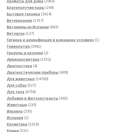
товаров
2963
Ароматы для дома
2963
244
товара
Благополучие пары
244
2614
товара
Бытовая техника
2614
1357
товаров
Ветеринария
1357
товаров
863
Витамины из Испании
863
127
товара
Виторган
127
товаров
1
Гигиена и дезинфекция в домашних условиях
1
3941
товар
Гомеопатия
3941
товар
2
Грызуны и кролики
2
товара
1552
Дермокосметика
1552
4
товара
Диагностика
4
товара
409
Диагностические приборы
409
14760
товаров
Для животных
14760
527
товаров
Для собак
527
товаров
6756
Для тела
6756
товаров
365
Добавки и фитоэкстракты
365
230
товаров
Животные
230
293
товаров
Израиль
293
1
товара
Испания
1
товар
1016
Косметика
1016
531
товаров
Кошки
531