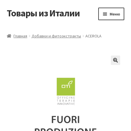
Товары из Италии
Перейти
Перейти
Меню
к
к
навигации
содержимому
Главная
Главная
Добавки и фитоэкстракты
ACEROLA
Виды доставки
Контакты
Корзина
Магазин
Мой аккаунт
Оставить отзыв