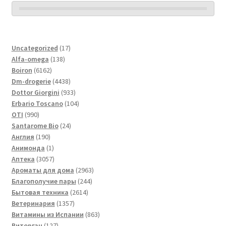
17
Uncategorized
17
138
товаров
Alfa-omega
138
6162
товаров
Boiron
6162
товара
4438
Dm-drogerie
4438
товаров
933
Dottor Giorgini
933
товара
104
Erbario Toscano
104
990
товара
OTI
990
товаров
24
Santarome Bio
24
190
товара
Англия
190
товаров
1
Анимонда
1
товар
3057
Аптека
3057
товаров
2963
Ароматы для дома
2963
244
товара
Благополучие пары
244
2614
товара
Бытовая техника
2614
1357
товаров
Ветеринария
1357
товаров
863
Витамины из Испании
863
127
товара
Виторган
127