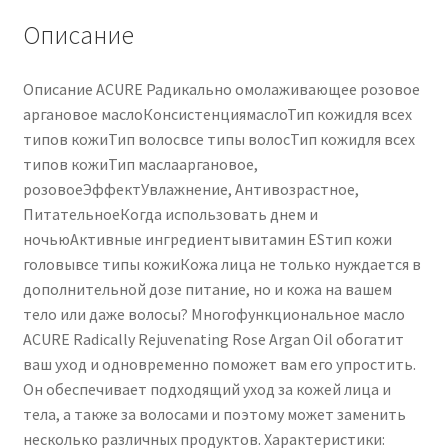
e
Описание
capelli
30
Описание ACURE Радикально омолаживающее розовое
ml
аргановое маслоКонсистенциямаслоТип кожидля всех
типов кожиТип волосвсе типы волосТип кожидля всех
типов кожиТип маслааргановое,
розовоеЭффектУвлажнение, Антивозрастное,
ПитательноеКогда использовать днем ​​и
ночьюАктивные ингредиентывитамин ESтип кожи
головывсе типы кожиКожа лица не только нуждается в
дополнительной дозе питание, но и кожа на вашем
тело или даже волосы? Многофункциональное масло
ACURE Radically Rejuvenating Rose Argan Oil обогатит
ваш уход и одновременно поможет вам его упростить.
Он обеспечивает подходящий уход за кожей лица и
тела, а также за волосами и поэтому может заменить
несколько различных продуктов. Характеристики: