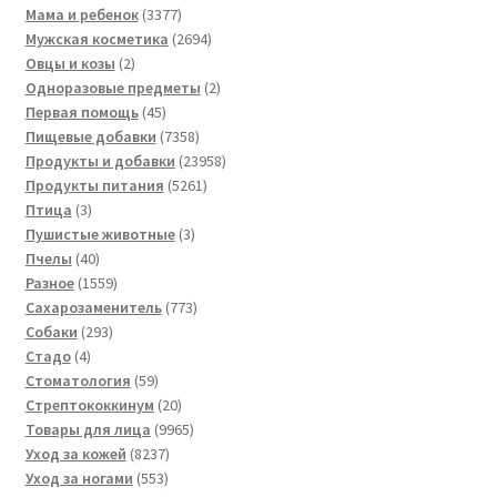
товаров
3377
Мама и ребенок
3377
товаров
2694
Мужская косметика
2694
2
товара
Овцы и козы
2
товара
2
Одноразовые предметы
2
45
товара
Первая помощь
45
товаров
7358
Пищевые добавки
7358
товаров
23958
Продукты и добавки
23958
5261
товаров
Продукты питания
5261
3
товар
Птица
3
товара
3
Пушистые животные
3
40
товара
Пчелы
40
товаров
1559
Разное
1559
товаров
773
Сахарозаменитель
773
293
товара
Собаки
293
4
товара
Стадо
4
товара
59
Стоматология
59
товаров
20
Стрептококкинум
20
товаров
9965
Товары для лица
9965
8237
товаров
Уход за кожей
8237
553
товаров
Уход за ногами
553