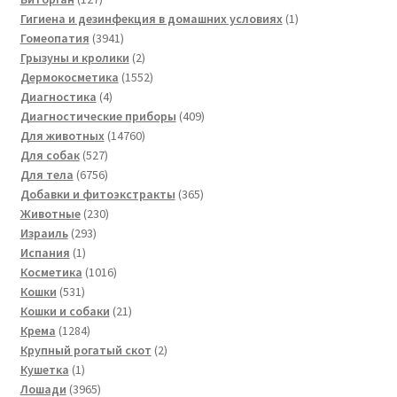
товаров
1
Гигиена и дезинфекция в домашних условиях
1
3941
товар
Гомеопатия
3941
товар
2
Грызуны и кролики
2
товара
1552
Дермокосметика
1552
4
товара
Диагностика
4
товара
409
Диагностические приборы
409
14760
товаров
Для животных
14760
527
товаров
Для собак
527
товаров
6756
Для тела
6756
товаров
365
Добавки и фитоэкстракты
365
230
товаров
Животные
230
293
товаров
Израиль
293
1
товара
Испания
1
товар
1016
Косметика
1016
531
товаров
Кошки
531
товар
21
Кошки и собаки
21
1284
товар
Крема
1284
товара
2
Крупный рогатый скот
2
1
товара
Кушетка
1
товар
3965
Лошади
3965