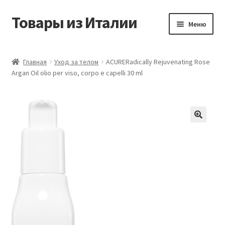
Товары из Италии
Перейти
Перейти
Меню
к
к
навигации
содержимому
Главная
Главная
Уход за телом
ACURERadically Rejuvenating Rose
Argan Oil olio per viso, corpo e capelli 30 ml
Виды доставки
Контакты
Корзина
Магазин
Мой аккаунт
Оставить отзыв