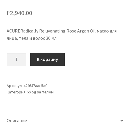
₽
2,940.00
ACURERadically Rejuvenating Rose Argan Oil масло для
лица, тела и волос 30 мл
Количество
В корзину
товара
ACURERadically
Rejuvenating
Rose
Артикул:
42f647aac5a0
Категория:
Уход за телом
Argan
Oil
olio
per
Описание
viso,
corpo