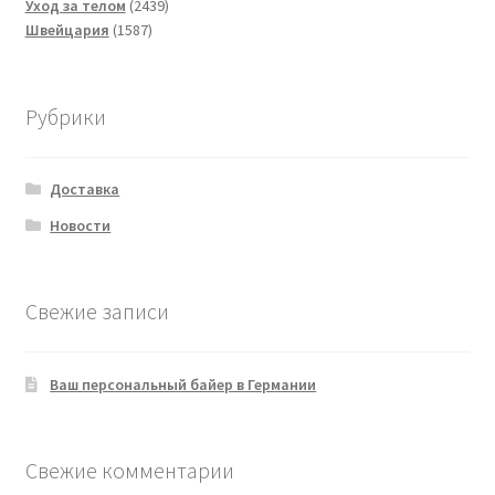
товара
2439
Уход за телом
2439
1587
товаров
Швейцария
1587
товаров
Рубрики
Доставка
Новости
Свежие записи
Ваш персональный байер в Германии
Свежие комментарии