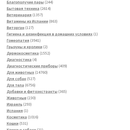
244
товара
Благополучие пары
244
2614
товара
Бытовая техника
2614
1357
товаров
Ветеринария
1357
товаров
863
Витамины из Испании
863
127
товара
Виторган
127
товаров
1
Гигиена и дезинфекция в домашних условиях
1
3941
товар
Гомеопатия
3941
товар
2
Грызуны и кролики
2
товара
1552
Дермокосметика
1552
4
товара
Диагностика
4
товара
409
Диагностические приборы
409
14760
товаров
Для животных
14760
527
товаров
Для собак
527
товаров
6756
Для тела
6756
товаров
365
Добавки и фитоэкстракты
365
230
товаров
Животные
230
293
товаров
Израиль
293
1
товара
Испания
1
товар
1016
Косметика
1016
531
товаров
Кошки
531
товар
21
Кошки и собаки
21