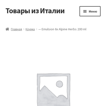
Товары из Италии
Перейти
Перейти
Меню
к
к
навигации
содержимому
Главная
Главная
Крема
— Emulsion 6x Alpine Herbs 200 ml
Виды доставки
Контакты
Корзина
Магазин
Мой аккаунт
Оставить отзыв