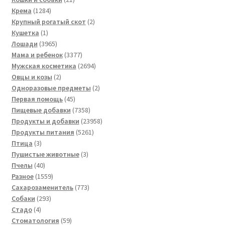
1284
товар
Крема
1284
товара
2
Крупный рогатый скот
2
1
товара
Кушетка
1
товар
3965
Лошади
3965
товаров
3377
Мама и ребенок
3377
товаров
2694
Мужская косметика
2694
2
товара
Овцы и козы
2
товара
2
Одноразовые предметы
2
45
товара
Первая помощь
45
товаров
7358
Пищевые добавки
7358
товаров
23958
Продукты и добавки
23958
5261
товаров
Продукты питания
5261
3
товар
Птица
3
товара
3
Пушистые животные
3
40
товара
Пчелы
40
товаров
1559
Разное
1559
товаров
773
Сахарозаменитель
773
293
товара
Собаки
293
4
товара
Стадо
4
товара
59
Стоматология
59