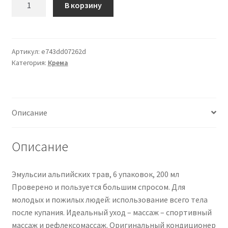
В корзину
товара
-
Emulsion
6x
Артикул:
e743dd07262d
Категория:
Крема
Alpine
Herbs
200
ml
Описание
Описание
Эмульсии альпийских трав, 6 упаковок, 200 мл
Проверено и пользуется большим спросом. Для
молодых и пожилых людей: использование всего тела
после купания. Идеальный уход – массаж – спортивный
массаж и рефлексомассаж. Оригинальный кондиционер