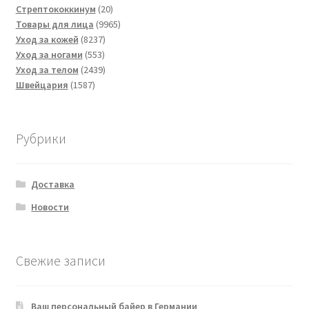
товаров
20
Стрептококкинум
20
товаров
9965
Товары для лица
9965
8237
товаров
Уход за кожей
8237
553
товаров
Уход за ногами
553
товара
2439
Уход за телом
2439
1587
товаров
Швейцария
1587
товаров
Рубрики
Доставка
Новости
Свежие записи
Ваш персональный байер в Германии