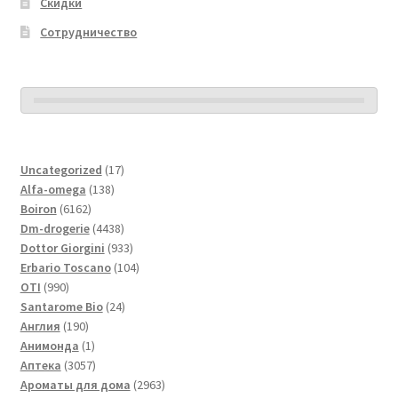
Скидки
Сотрудничество
17
Uncategorized
17
138
товаров
Alfa-omega
138
6162
товаров
Boiron
6162
товара
4438
Dm-drogerie
4438
товаров
933
Dottor Giorgini
933
товара
104
Erbario Toscano
104
990
товара
OTI
990
товаров
24
Santarome Bio
24
190
товара
Англия
190
товаров
1
Анимонда
1
товар
3057
Аптека
3057
товаров
2963
Ароматы для дома
2963