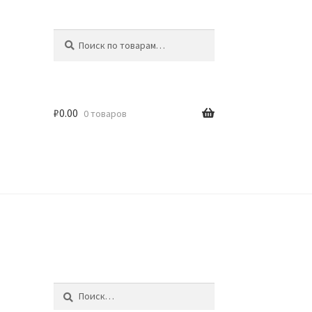
Искать:
Поиск
₽
0.00
0 товаров
идки
Найти: