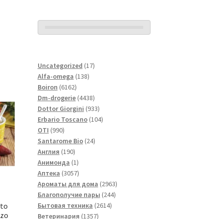
17
Uncategorized
17
138
товаров
Alfa-omega
138
6162
товаров
Boiron
6162
товара
4438
Dm-drogerie
4438
товаров
933
Dottor Giorgini
933
товара
104
Erbario Toscano
104
990
товара
OTI
990
товаров
24
Santarome Bio
24
190
товара
Англия
190
товаров
1
Анимонда
1
товар
3057
Аптека
3057
товаров
2963
Ароматы для дома
2963
244
товара
Благополучие пары
244
2614
товара
Бытовая техника
2614
ato
zzo
1357
товаров
Ветеринария
1357