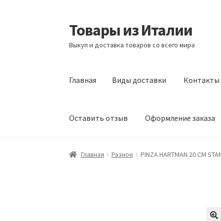
Товары из Италии
Перейти
Перейти
к
к
Выкуп и доставка товаров со всего мира
навигации
содержимому
Главная
Виды доставки
Контакты
Оставить отзыв
Оформление заказа
Главная
Виды доставки
Контакты
Корзина
Главная
Разное
PINZA HARTMAN 20 CM STA
Сотрудничество