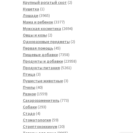
товара
2
Крупный рогатый скот
2
1
товара
Кушетка
1
товар
3965
Лошади
3965
товаров
3377
Мама и ребенок
3377
товаров
2694
Мужская косметика
2694
2
товара
Овцы и козы
2
товара
2
Одноразовые предметы
2
45
товара
Первая помощь
45
товаров
7358
Пищевые добавки
7358
товаров
23958
Продукты и добавки
23958
5261
товаров
Продукты питания
5261
3
товар
Птица
3
товара
3
Пушистые животные
3
40
товара
Пчелы
40
товаров
1559
Разное
1559
товаров
773
Сахарозаменитель
773
293
товара
Собаки
293
4
товара
Стадо
4
товара
59
Стоматология
59
товаров
20
Стрептококкинум
20
товаров
9965