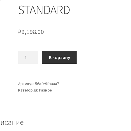
STANDARD
₽
9,198.00
Количество
В корзину
товара
PINZA
HARTMAN
20
Артикул:
56afe9fbaaa7
Категория:
Разное
CM
STANDARD
исание