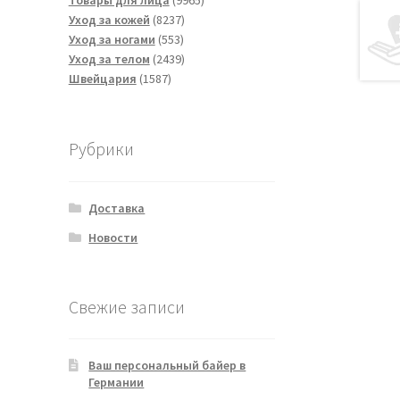
Товары для лица
9965
8237
товаров
Уход за кожей
8237
553
товаров
Уход за ногами
553
товара
2439
Уход за телом
2439
1587
товаров
Швейцария
1587
товаров
Рубрики
Доставка
Новости
Свежие записи
Ваш персональный байер в
Германии