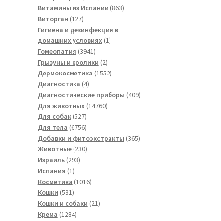
товаров
863
Витамины из Испании
863
127
товара
Виторган
127
товаров
Гигиена и дезинфекция в
1
домашних условиях
1
3941
товар
Гомеопатия
3941
товар
2
Грызуны и кролики
2
товара
1552
Дермокосметика
1552
4
товара
Диагностика
4
товара
409
Диагностические приборы
409
14760
товаров
Для животных
14760
527
товаров
Для собак
527
товаров
6756
Для тела
6756
товаров
365
Добавки и фитоэкстракты
365
230
товаров
Животные
230
293
товаров
Израиль
293
1
товара
Испания
1
товар
1016
Косметика
1016
531
товаров
Кошки
531
товар
21
Кошки и собаки
21
1284
товар
Крема
1284