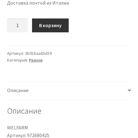
Доставка почтой из Италии
Количество
В корзину
товара
Wd
Lifestyle
Coppetta
Артикул:
3b91baa65d59
Категория:
Разное
Gelato
Con
Cucchiaino
Rosso1
Описание
Pezzo
Описание
WELFARM
Артикул: 972680425