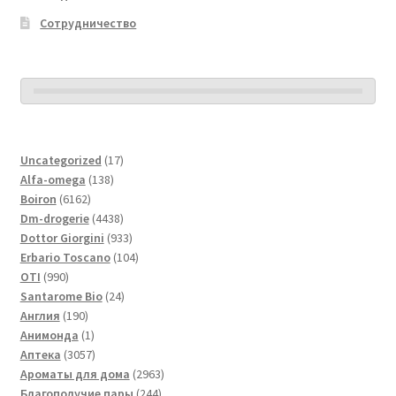
Сотрудничество
17
Uncategorized
17
138
товаров
Alfa-omega
138
6162
товаров
Boiron
6162
товара
4438
Dm-drogerie
4438
товаров
933
Dottor Giorgini
933
товара
104
Erbario Toscano
104
990
товара
OTI
990
товаров
24
Santarome Bio
24
190
товара
Англия
190
товаров
1
Анимонда
1
товар
3057
Аптека
3057
товаров
2963
Ароматы для дома
2963
244
товара
Благополучие пары
244