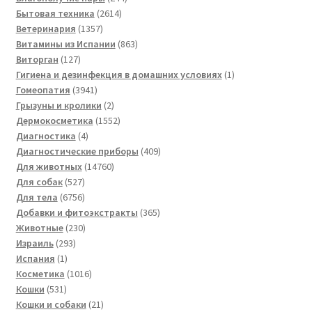
2614
товара
Бытовая техника
2614
1357
товаров
Ветеринария
1357
товаров
863
Витамины из Испании
863
127
товара
Виторган
127
товаров
1
Гигиена и дезинфекция в домашних условиях
1
3941
товар
Гомеопатия
3941
товар
2
Грызуны и кролики
2
товара
1552
Дермокосметика
1552
4
товара
Диагностика
4
товара
409
Диагностические приборы
409
14760
товаров
Для животных
14760
527
товаров
Для собак
527
товаров
6756
Для тела
6756
товаров
365
Добавки и фитоэкстракты
365
230
товаров
Животные
230
293
товаров
Израиль
293
1
товара
Испания
1
товар
1016
Косметика
1016
531
товаров
Кошки
531
товар
21
Кошки и собаки
21