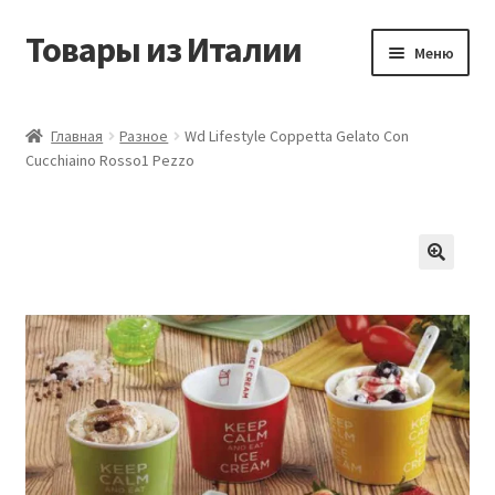
Товары из Италии
Перейти
Перейти
Меню
к
к
навигации
содержимому
Главная
Главная
Разное
Wd Lifestyle Coppetta Gelato Con
Cucchiaino Rosso1 Pezzo
Виды доставки
Контакты
Корзина
Магазин
Мой аккаунт
Оставить отзыв