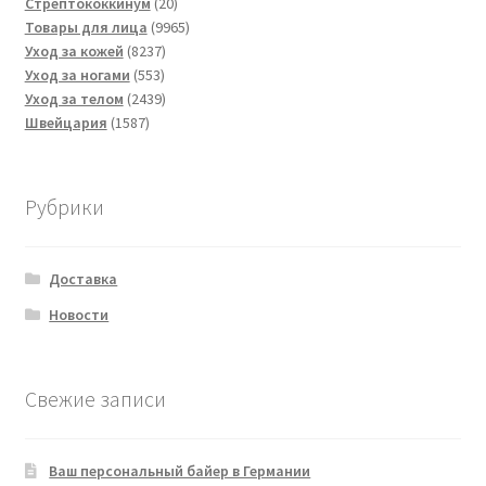
товаров
20
Стрептококкинум
20
товаров
9965
Товары для лица
9965
8237
товаров
Уход за кожей
8237
553
товаров
Уход за ногами
553
товара
2439
Уход за телом
2439
1587
товаров
Швейцария
1587
товаров
Рубрики
Доставка
Новости
Свежие записи
Ваш персональный байер в Германии