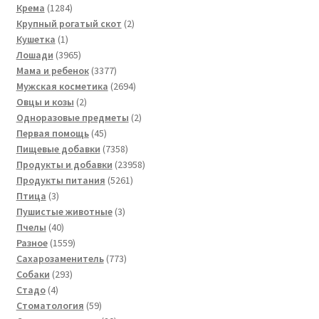
1284
товар
Крема
1284
товара
2
Крупный рогатый скот
2
1
товара
Кушетка
1
товар
3965
Лошади
3965
товаров
3377
Мама и ребенок
3377
товаров
2694
Мужская косметика
2694
2
товара
Овцы и козы
2
товара
2
Одноразовые предметы
2
45
товара
Первая помощь
45
товаров
7358
Пищевые добавки
7358
товаров
23958
Продукты и добавки
23958
5261
товаров
Продукты питания
5261
3
товар
Птица
3
товара
3
Пушистые животные
3
40
товара
Пчелы
40
товаров
1559
Разное
1559
товаров
773
Сахарозаменитель
773
293
товара
Собаки
293
4
товара
Стадо
4
товара
59
Стоматология
59