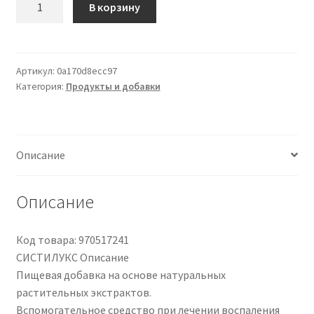
В корзину
товара
Salute
Più
Cistilux
Артикул:
0a170d8ecc97
Категория:
Продукты и добавки
M
50ml
Описание
Описание
Код товара: 970517241
СИСТИЛУКС Описание
Пищевая добавка на основе натуральных
растительных экстрактов.
Вспомогательное средство при лечении воспаления