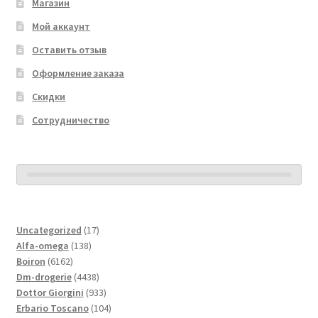
Магазин
Мой аккаунт
Оставить отзыв
Оформление заказа
Скидки
Сотрудничество
17
Uncategorized
17
138
товаров
Alfa-omega
138
6162
товаров
Boiron
6162
товара
4438
Dm-drogerie
4438
товаров
933
Dottor Giorgini
933
товара
104
Erbario Toscano
104