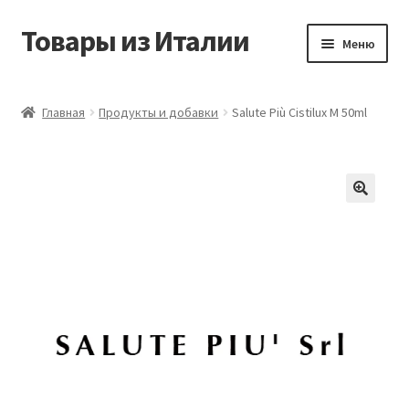
Товары из Италии
Перейти
Перейти
Меню
к
к
навигации
содержимому
Главная
Главная
Продукты и добавки
Salute Più Cistilux M 50ml
Виды доставки
Контакты
Корзина
Магазин
Мой аккаунт
Оставить отзыв