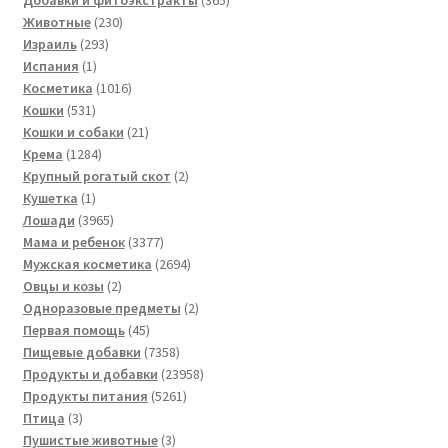
230
товаров
Животные
230
293
товаров
Израиль
293
1
товара
Испания
1
товар
1016
Косметика
1016
531
товаров
Кошки
531
товар
21
Кошки и собаки
21
1284
товар
Крема
1284
товара
2
Крупный рогатый скот
2
1
товара
Кушетка
1
товар
3965
Лошади
3965
товаров
3377
Мама и ребенок
3377
товаров
2694
Мужская косметика
2694
2
товара
Овцы и козы
2
товара
2
Одноразовые предметы
2
45
товара
Первая помощь
45
товаров
7358
Пищевые добавки
7358
товаров
23958
Продукты и добавки
23958
5261
товаров
Продукты питания
5261
3
товар
Птица
3
товара
3
Пушистые животные
3