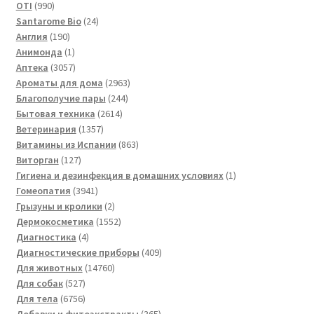
990
товара
OTI
990
товаров
24
Santarome Bio
24
190
товара
Англия
190
товаров
1
Анимонда
1
товар
3057
Аптека
3057
товаров
2963
Ароматы для дома
2963
244
товара
Благополучие пары
244
2614
товара
Бытовая техника
2614
1357
товаров
Ветеринария
1357
товаров
863
Витамины из Испании
863
127
товара
Виторган
127
товаров
1
Гигиена и дезинфекция в домашних условиях
1
3941
товар
Гомеопатия
3941
товар
2
Грызуны и кролики
2
товара
1552
Дермокосметика
1552
4
товара
Диагностика
4
товара
409
Диагностические приборы
409
14760
товаров
Для животных
14760
527
товаров
Для собак
527
товаров
6756
Для тела
6756
товаров
365
Добавки и фитоэкстракты
365