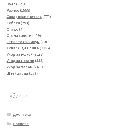
40
товара
Пчелы
40
товаров
1559
Разное
1559
товаров
773
Сахарозаменитель
773
293
товара
Собаки
293
4
товара
Стадо
4
товара
59
Стоматология
59
товаров
20
Стрептококкинум
20
товаров
9965
Товары для лица
9965
8237
товаров
Уход за кожей
8237
553
товаров
Уход за ногами
553
товара
2439
Уход за телом
2439
1587
товаров
Швейцария
1587
товаров
Рубрики
Доставка
Новости