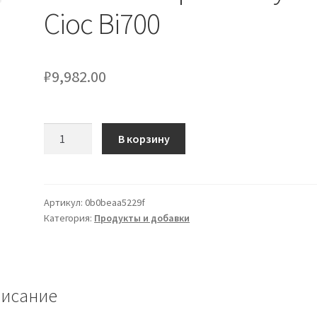
Cioc Bi700
₽
9,982.00
Количество
В корзину
товара
Ultimate
Super
Whey
Артикул:
0b0beaa5229f
Категория:
Продукты и добавки
Cioc
Bi700
исание