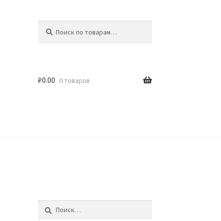
Искать:
Поиск
₽
0.00
0 товаров
идки
Найти: