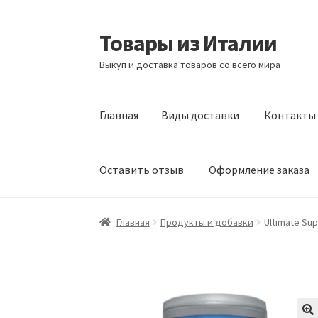
Товары из Италии
Перейти
Перейти
к
к
Выкуп и доставка товаров со всего мира
навигации
содержимому
Главная
Виды доставки
Контакты
Оставить отзыв
Оформление заказа
Главная
Виды доставки
Контакты
Корзина
Главная
Продукты и добавки
Ultimate Sup
Сотрудничество