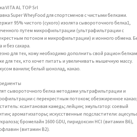
а:VITA AL TOP Srl
авка Super WheyFood для спортсменов с чистыми белками.
ержит 95% чистого (сухого) изолята сывороточного белка1,
ученного путем микрофильтрации (ультрафильтрации с
екрестным потоком и микрофильтрации) и ионного обмена. Б
 и без сахара.
езно для тех, кому необходимо дополнить свой рацион белкам
же для тех, кто хочет питать и увеличивать мышечную массу.
кусом ванили; белый шоколад, какао.
редиенты
лят сывороточного белка методами ультрафильтрации и
рофильтрации с перекрестным потоком; обезжиренное какао
уститель: ксантановая камедь; лейцин; эмульгатор: соевый
итин; ароматизаторы; искусственные подсластители: ацесул
укралоза; бромелайн 1600 GDU, пиридоксин HCl (витамин B6),
офлавин (витамин B2).