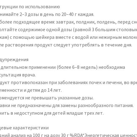
трукции по использованию
имайте 2–3 дозы в день по 20–40 г каждая.
более подходящее время: завтрак, полдник, полдень, перед сн
олтайте содержимое одной дозы (равной 3 большим столовы
кам) с помощью шейкера вместе с водой или нежирным молок
ле растворения продукт следует употреблять в течение дня.
дупреждения
 длительном применении (более 6–8 недель) необходима
сультация врача.
дукт противопоказан при заболеваниях почек и печени, во вр
менности и детям до 14 лет.
омендуется не превышать указанные дозы.
авки не предназначены для замены разнообразного питания.
нить в недоступном для детей младше трех лет.
евые характеристики
ний анализ на 100 г на дозу 30 г %RDA*Энергетическая ценнос