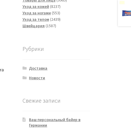
Товары для лица
9965
8237
товаров
Уход за кожей
8237
553
товаров
Уход за ногами
553
товара
2439
Уход за телом
2439
1587
товаров
Швейцария
1587
товаров
Рубрики
Доставка
ra
Новости
Свежие записи
Ваш персональный байер в
Германии