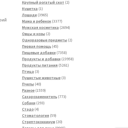
товара
2
Крупный рогатый скот
2
1
товара
Кушетка
1
товар
3965
Лошади
3965
трий
товаров
3377
Мама и ребенок
3377
товаров
2694
Мужская косметика
2694
2
товара
Овцы и козы
2
товара
2
Одноразовые предметы
2
45
товара
Первая помощь
45
товаров
7358
Пищевые добавки
7358
товаров
23958
Продукты и добавки
23958
5261
товаров
Продукты питания
5261
3
товар
Птица
3
товара
3
Пушистые животные
3
40
товара
Пчелы
40
товаров
1559
Разное
1559
товаров
773
Сахарозаменитель
773
293
товара
Собаки
293
4
товара
Стадо
4
товара
59
Стоматология
59
товаров
20
Стрептококкинум
20
товаров
9965