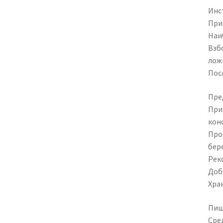
Инс
Прин
Наи
Взб
лож
Пос
Пре
При
кон
Про
бере
Рек
Доб
Хра
Пищ
Сред