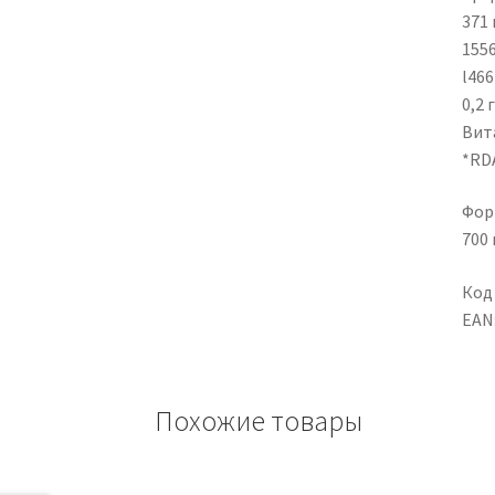
371 
1556
l466
0,2 
Вита
*RD
Фор
700 
Код
EAN
Похожие товары