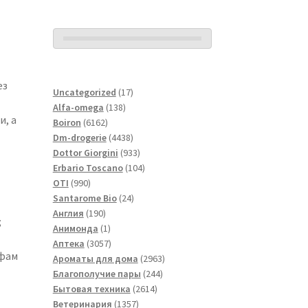
ез
17
Uncategorized
17
138
товаров
Alfa-omega
138
и, а
6162
товаров
Boiron
6162
товара
4438
Dm-drogerie
4438
товаров
933
Dottor Giorgini
933
товара
104
Erbario Toscano
104
990
товара
OTI
990
товаров
24
Santarome Bio
24
190
товара
Англия
190
;
товаров
1
Анимонда
1
товар
3057
Аптека
3057
ьфам
товаров
2963
Ароматы для дома
2963
244
товара
Благополучие пары
244
2614
товара
Бытовая техника
2614
1357
товаров
Ветеринария
1357