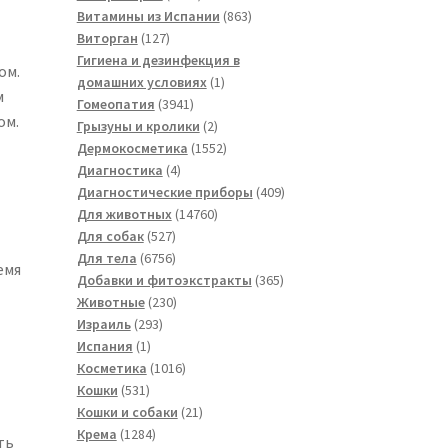
товаров
863
Витамины из Испании
863
127
товара
Виторган
127
товаров
Гигиена и дезинфекция в
ом.
1
домашних условиях
1
м
3941
товар
Гомеопатия
3941
ом.
товар
2
Грызуны и кролики
2
товара
1552
Дермокосметика
1552
4
товара
Диагностика
4
товара
409
Диагностические приборы
409
14760
товаров
Для животных
14760
527
товаров
Для собак
527
товаров
6756
Для тела
6756
емя
товаров
365
Добавки и фитоэкстракты
365
230
товаров
Животные
230
293
товаров
Израиль
293
1
товара
Испания
1
товар
1016
Косметика
1016
531
товаров
Кошки
531
товар
21
Кошки и собаки
21
1284
товар
Крема
1284
ть