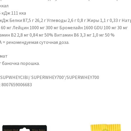
ккал
 кДж 111 кка
кДж Белки 87,5 г 26,2 г Углеводы 2,6 г 0,8 г Жиры 1,1 г 0,33 г На
г 60 мг Лейцин 1000 мг 300 мг Бромелайн 1600 GDU 100 мг 30 мг
мин B2 2,8 мг 0,84 мг 50% Витамин B6 3,3 мг 1,0 мг 50 %
A = рекомендуемая суточная доза.
мат
г баночка порошка.
 SUPWHEYCIBI/ SUPERWHEY700’/SUPERWHEY700
: 8007659006683