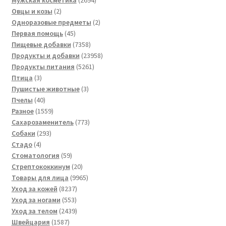
2
товара
Овцы и козы
2
товара
2
Одноразовые предметы
2
45
товара
Первая помощь
45
товаров
7358
Пищевые добавки
7358
товаров
23958
Продукты и добавки
23958
5261
товаров
Продукты питания
5261
3
товар
Птица
3
товара
3
Пушистые животные
3
40
товара
Пчелы
40
товаров
1559
Разное
1559
товаров
773
Сахарозаменитель
773
293
товара
Собаки
293
4
товара
Стадо
4
товара
59
Стоматология
59
товаров
20
Стрептококкинум
20
товаров
9965
Товары для лица
9965
8237
товаров
Уход за кожей
8237
553
товаров
Уход за ногами
553
товара
2439
Уход за телом
2439
1587
товаров
Швейцария
1587