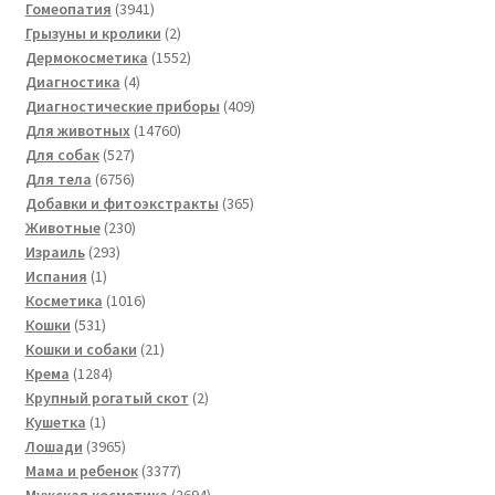
3941
товар
Гомеопатия
3941
товар
2
Грызуны и кролики
2
товара
1552
Дермокосметика
1552
4
товара
Диагностика
4
товара
409
Диагностические приборы
409
14760
товаров
Для животных
14760
527
товаров
Для собак
527
товаров
6756
Для тела
6756
товаров
365
Добавки и фитоэкстракты
365
230
товаров
Животные
230
293
товаров
Израиль
293
1
товара
Испания
1
товар
1016
Косметика
1016
531
товаров
Кошки
531
товар
21
Кошки и собаки
21
1284
товар
Крема
1284
товара
2
Крупный рогатый скот
2
1
товара
Кушетка
1
товар
3965
Лошади
3965
товаров
3377
Мама и ребенок
3377
товаров
2694
Мужская косметика
2694