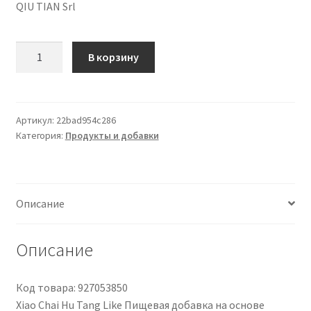
QIU TIAN Srl
Количество
В корзину
товара
Xiao
Chai
Hu
Артикул:
22bad954c286
Категория:
Продукты и добавки
Tang
Similar
Integratore
Alimentare
Описание
100
Compresse
Описание
Код товара: 927053850
Xiao Chai Hu Tang Like Пищевая добавка на основе