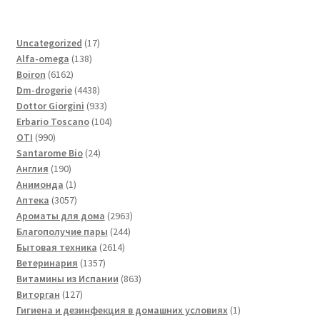
17
Uncategorized
17
138
товаров
Alfa-omega
138
6162
товаров
Boiron
6162
товара
4438
Dm-drogerie
4438
товаров
933
Dottor Giorgini
933
товара
104
Erbario Toscano
104
990
товара
OTI
990
товаров
24
Santarome Bio
24
190
товара
Англия
190
товаров
1
Анимонда
1
товар
3057
Аптека
3057
товаров
2963
Ароматы для дома
2963
244
товара
Благополучие пары
244
2614
товара
Бытовая техника
2614
1357
товаров
Ветеринария
1357
товаров
863
Витамины из Испании
863
127
товара
Виторган
127
товаров
1
Гигиена и дезинфекция в домашних условиях
1