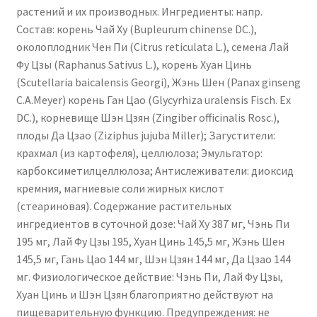
растений и их производных. Ингредиенты: напр.
Состав: корень Чай Ху (Bupleurum chinense DC.),
околоплодник Чен Пи (Citrus reticulata L.), семена Лай
Фу Цзы (Raphanus Sativus L.), корень Хуан Цинь
(Scutellaria baicalensis Georgi), Жэнь Шен (Panax ginseng
C.A.Meyer) корень Ган Цао (Glycyrhiza uralensis Fisch. Ex
DC.), корневище Шэн Цзян (Zingiber officinalis Rosc.),
плоды Да Цзао (Ziziphus jujuba Miller); Загустители:
крахмал (из картофеля), целлюлоза; Эмульгатор:
карбоксиметилцеллюлоза; Антислеживатели: диоксид
кремния, магниевые соли жирных кислот
(стеариновая). Содержание растительных
ингредиентов в суточной дозе: Чай Ху 387 мг, Чэнь Пи
195 мг, Лай Фу Цзы 195, Хуан Цинь 145,5 мг, Жэнь Шен
145,5 мг, Гань Цао 144 мг, Шэн Цзян 144 мг, Да Цзао 144
мг. Физиологическое действие: Чэнь Пи, Лай Фу Цзы,
Хуан Цинь и Шэн Цзян благоприятно действуют на
пищеварительную функцию. Предупреждения: не