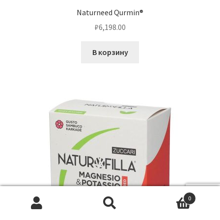
Naturneed Qurmin®
₽
6,198.00
В корзину
0
Искать:
Поиск