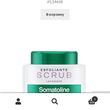
₽
5,544.00
В корзину
0
Искать:
Поиск