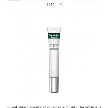
Оформление заказа
2 597
Скидки
Сотрудничество
Somatoline Cosmetics Contorno occhi 4d Filler antirughe