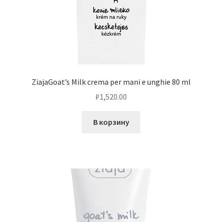
ZiajaGoat’s Milk crema per mani e unghie 80 ml
₽
1,520.00
В корзину