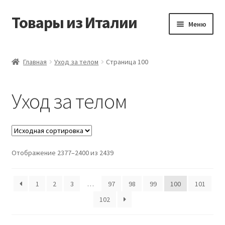
Товары из Италии
Перейти
Перейти
Меню
к
к
навигации
содержимому
Главная
Главная
Уход за телом
Страница 100
Виды доставки
Уход за телом
Контакты
Корзина
Отображение 2377–2400 из 2439
Магазин
Мой аккаунт
1
2
3
…
97
98
99
100
101
102
Оставить отзыв