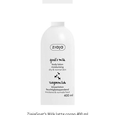
ZiajaGoat’s Milk latte corpo 400 ml