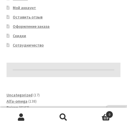
Мой аккаунт
Оставить отзыв
Оформление заказа
Скидки
Сотрудничество
17
Uncategorized
17
138
товаров
Alfa-omega
138
6162
товаров
Boiron
6162
товара
4438
Dm-drogerie
4438
0
товаров
933
Dottor Giorgini
933
Искать:
Поиск
товара
104
Erbario Toscano
104