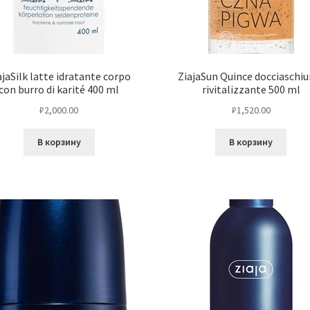
ajaSilk latte idratante corpo
ZiajaSun Quince docciaschi
con burro di karité 400 ml
rivitalizzante 500 ml
₽
2,000.00
₽
1,520.00
В корзину
В корзину