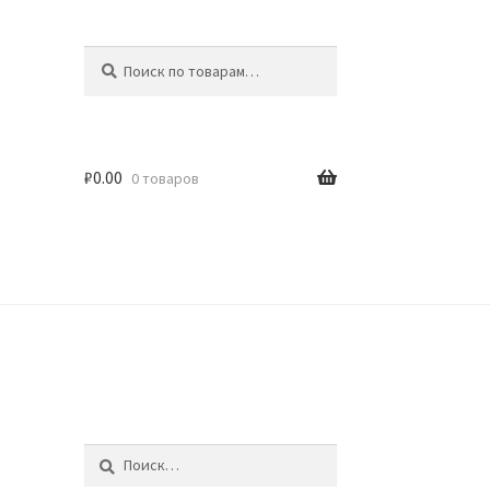
Искать:
Поиск
₽
0.00
0 товаров
идки
Найти: