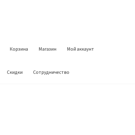
Корзина
Магазин
Мой аккаунт
Скидки
Сотрудничество
Магазин
Мой аккаунт
Оставить отзыв
Оформление заказа
Ск