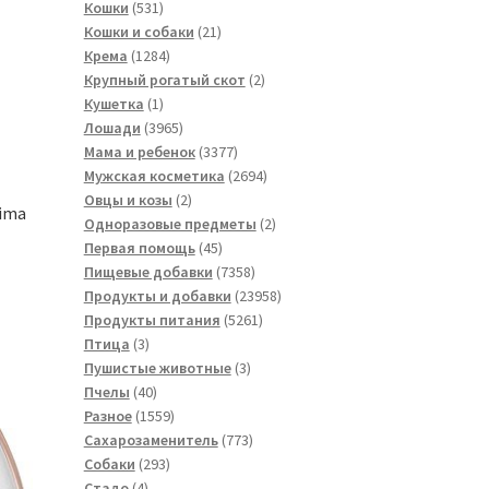
531
товаров
Кошки
531
товар
21
Кошки и собаки
21
1284
товар
Крема
1284
товара
2
Крупный рогатый скот
2
1
товара
Кушетка
1
товар
3965
Лошади
3965
товаров
3377
Мама и ребенок
3377
товаров
2694
Мужская косметика
2694
2
товара
Овцы и козы
2
tima
товара
2
Одноразовые предметы
2
45
товара
Первая помощь
45
товаров
7358
Пищевые добавки
7358
товаров
23958
Продукты и добавки
23958
5261
товаров
Продукты питания
5261
3
товар
Птица
3
товара
3
Пушистые животные
3
40
товара
Пчелы
40
товаров
1559
Разное
1559
товаров
773
Сахарозаменитель
773
293
товара
Собаки
293
4
товара
Стадо
4