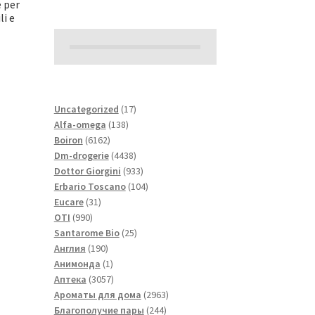
e per
li e
17
Uncategorized
17
138
товаров
Alfa-omega
138
6162
товаров
Boiron
6162
товара
4438
Dm-drogerie
4438
товаров
933
Dottor Giorgini
933
товара
104
Erbario Toscano
104
31
товара
Eucare
31
990
товар
OTI
990
товаров
25
Santarome Bio
25
190
товаров
Англия
190
товаров
1
Анимонда
1
товар
3057
Аптека
3057
товаров
2963
Ароматы для дома
2963
244
товара
Благополучие пары
244