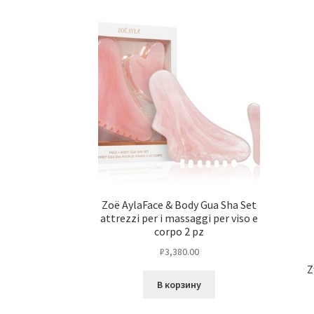
Zoë AylaFace & Body Gua Sha Set
attrezzi per i massaggi per viso e
corpo 2 pz
₽
3,380.00
Z
В корзину