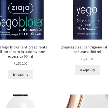
jaYego Bloker antitraspirante
ZiajaYego gel per l’igiene in
ll-on contro la sudorazione
per uomo 300 ml
eccessiva 60 ml
₽
1,380.00
₽
1,520.00
В корзину
В корзину