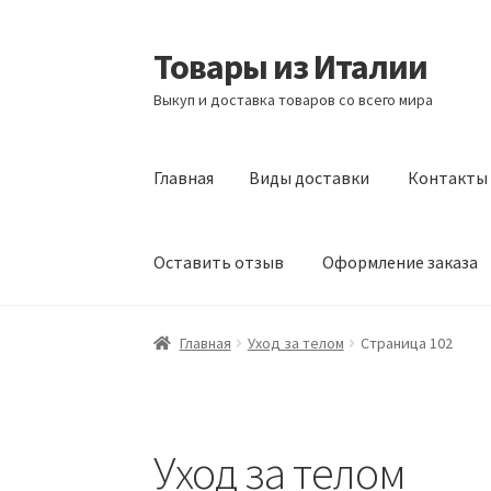
Товары из Италии
Перейти
Перейти
к
к
Выкуп и доставка товаров со всего мира
навигации
содержимому
Главная
Виды доставки
Контакты
Оставить отзыв
Оформление заказа
Главная
Виды доставки
Контакты
Корзина
Главная
Уход за телом
Страница 102
Сотрудничество
Уход за телом