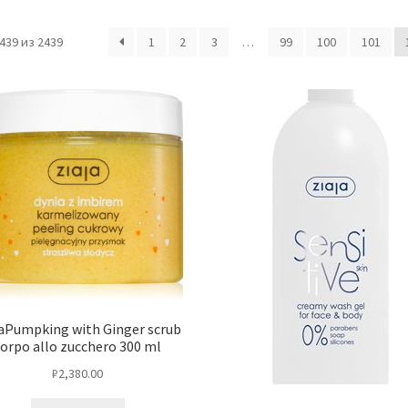
39 из 2439
1
2
3
…
99
100
101
jaPumpking with Ginger scrub
corpo allo zucchero 300 ml
₽
2,380.00