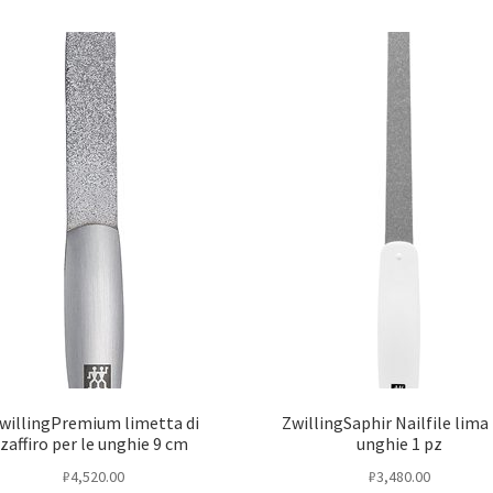
willingPremium limetta di
ZwillingSaphir Nailfile lima
zaffiro per le unghie 9 cm
unghie 1 pz
₽
4,520.00
₽
3,480.00