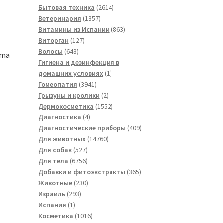
2614
товара
Бытовая техника
2614
1357
товаров
Ветеринария
1357
товаров
863
Витамины из Испании
863
127
товара
Виторган
127
643
товаров
Волосы
643
uma
товара
Гигиена и дезинфекция в
1
домашних условиях
1
3941
товар
Гомеопатия
3941
товар
2
Грызуны и кролики
2
товара
1552
Дермокосметика
1552
4
товара
Диагностика
4
товара
409
Диагностические приборы
409
14760
товаров
Для животных
14760
527
товаров
Для собак
527
товаров
6756
Для тела
6756
товаров
365
Добавки и фитоэкстракты
365
230
товаров
Животные
230
293
товаров
Израиль
293
1
товара
Испания
1
товар
1016
Косметика
1016