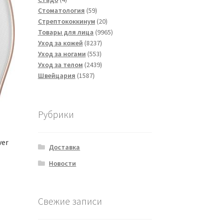
товара
59
Стоматология
59
товаров
20
Стрептококкинум
20
товаров
9965
Товары для лица
9965
8237
товаров
Уход за кожей
8237
553
товаров
Уход за ногами
553
товара
2439
Уход за телом
2439
1587
товаров
Швейцария
1587
товаров
Рубрики
ver
Доставка
Новости
Свежие записи