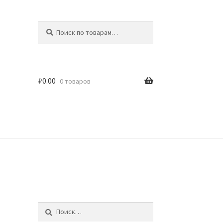
Искать:
Поиск
₽
0.00
0 товаров
идки
Найти: