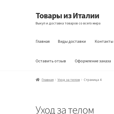
Товары из Италии
Перейти
Перейти
к
к
Выкуп и доставка товаров со всего мира
навигации
содержимому
Главная
Виды доставки
Контакты
Оставить отзыв
Оформление заказа
Главная
Виды доставки
Контакты
Корзина
Главная
Уход за телом
Страница 4
Сотрудничество
Уход за телом