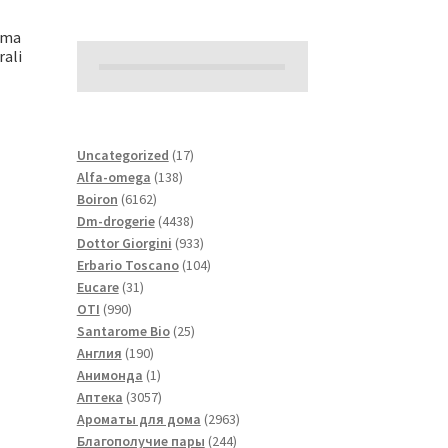
ima
rali
17
Uncategorized
17
138
товаров
Alfa-omega
138
6162
товаров
Boiron
6162
товара
4438
Dm-drogerie
4438
товаров
933
Dottor Giorgini
933
товара
104
Erbario Toscano
104
31
товара
Eucare
31
990
товар
OTI
990
товаров
25
Santarome Bio
25
190
товаров
Англия
190
товаров
1
Анимонда
1
товар
3057
Аптека
3057
товаров
2963
Ароматы для дома
2963
244
товара
Благополучие пары
244