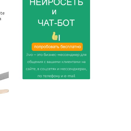
nte
a