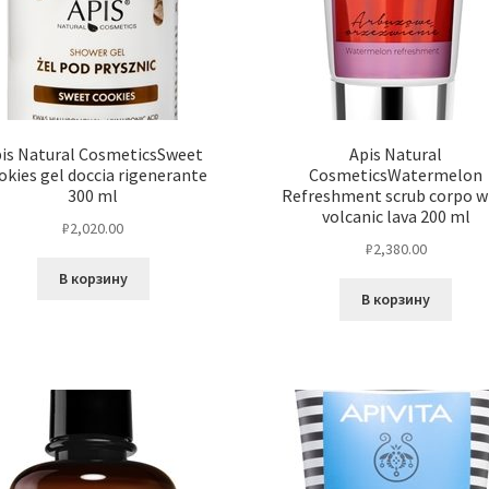
is Natural CosmeticsSweet
Apis Natural
okies gel doccia rigenerante
CosmeticsWatermelon
300 ml
Refreshment scrub corpo w
volcanic lava 200 ml
₽
2,020.00
₽
2,380.00
В корзину
В корзину