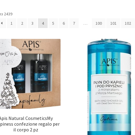
з 2439
1
2
3
4
5
6
7
…
100
101
102
Apis Natural CosmeticsMy
piness confezione regalo per
il corpo 2 pz