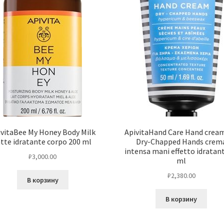
ivitaBee My Honey Body Milk
ApivitaHand Care Hand cream
atte idratante corpo 200 ml
Dry-Chapped Hands crem
intensa mani effetto idratan
₽
3,000.00
ml
₽
2,380.00
В корзину
В корзину