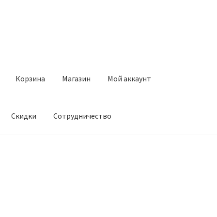
Корзина
Магазин
Мой аккаунт
Скидки
Сотрудничество
Магазин
Мой аккаунт
Оставить отзыв
Оформление заказа
Ск