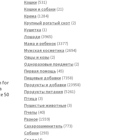
531
товаров
Кошки
531
товар
21
Кошки и собаки
21
1284
товар
Крема
1284
товара
2
Крупный рогатый скот
2
1
товара
Кушетка
1
товар
3965
Лошади
3965
товаров
3377
Мама и ребенок
3377
товаров
2694
Мужская косметика
2694
2
товара
Овцы и козы
2
товара
2
Одноразовые предметы
2
45
товара
Первая помощь
45
товаров
7358
Пищевые добавки
7358
 for
товаров
23958
Продукты и добавки
23958
a
5261
товаров
Продукты питания
5261
te 50
3
товар
Птица
3
товара
3
Пушистые животные
3
40
товара
Пчелы
40
товаров
1559
Разное
1559
товаров
773
Сахарозаменитель
773
293
товара
Собаки
293
4
товара
Стадо
4