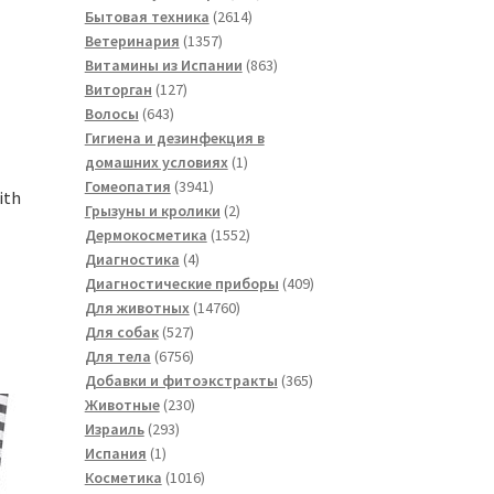
2614
товара
Бытовая техника
2614
1357
товаров
Ветеринария
1357
товаров
863
Витамины из Испании
863
127
товара
Виторган
127
643
товаров
Волосы
643
товара
Гигиена и дезинфекция в
1
домашних условиях
1
3941
товар
Гомеопатия
3941
ith
товар
2
Грызуны и кролики
2
товара
1552
Дермокосметика
1552
4
товара
Диагностика
4
товара
409
Диагностические приборы
409
14760
товаров
Для животных
14760
527
товаров
Для собак
527
товаров
6756
Для тела
6756
товаров
365
Добавки и фитоэкстракты
365
230
товаров
Животные
230
293
товаров
Израиль
293
1
товара
Испания
1
товар
1016
Косметика
1016