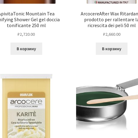
ApivitaTonic Mountain Tea
ArcocereAfter Wax Ritarda
ifying Shower Gel gel doccia
prodotto per rallentare l
tonificante 250 ml
ricrescita dei peli 50 ml
₽
2,720.00
₽
2,660.00
В корзину
В корзину