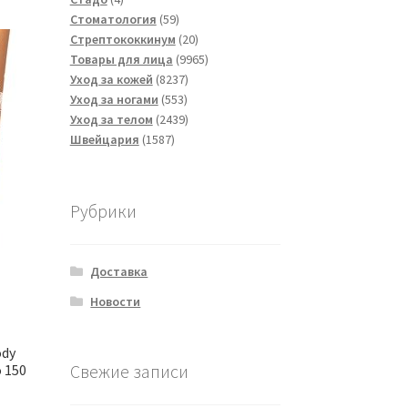
товара
59
Стоматология
59
товаров
20
Стрептококкинум
20
товаров
9965
Товары для лица
9965
8237
товаров
Уход за кожей
8237
553
товаров
Уход за ногами
553
товара
2439
Уход за телом
2439
1587
товаров
Швейцария
1587
товаров
Рубрики
Доставка
Новости
ody
Свежие записи
 150